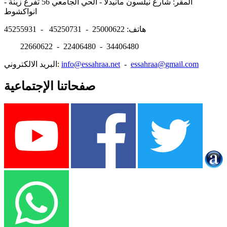
المقر: شارع نيلسون مانيدلا - الحي الجامعي 56 تفرغ زينة -
انواكشوط
هاتف: 25000622 - 45250731 - 45255931
22660622 - 22406480 - 34406480
essahraa@gmail.com
-
info@essahraa.net
البريد الالكتروني:
صفحاتنا الإجتماعية