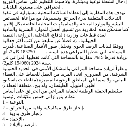
إدﺧﺎل أﻧﺸﻄﺔ ﻧﻮﻋﻴﺔ وﻣﺒﺘﻜﺮة، وﻻ ﺳﻴﻤﺎ اﻟﺘﻨﻈﻴﻢ ﻋﻠﻰ أﺳﺎس اﻟﺘﻮزﻳﻊ
اﻟﺠﻐﺮاﻓﻲ ﻋﻠﻰ ﻣﺴﺘﻮى اﻟﺒﻠﺪﻳﺎت.
ﺗﻬﺪف ﻫﺬه اﻟﻤﻘﺎرﺑﺔ إﻟﻰ إﻋﻄﺎء اﻟﺴﺎﻛﻨﺔ اﻟﻤﺤﻠﻴﺔ ﻣﺴﺆوﻟﻴﺔ ﻓﻲ ﺗﻨﻔﻴﺬ
اﻟﺘﺪﺧﻼت اﻟﻤﺘﻌﻠﻘﺔ ﺑﺪرء اﻟﺤﺮاﺋﻖ وﺗﺴﻴﻴﺮﻫﺎ، ﻣﻊ ﻣﺮاﻋﺎة اﻟﺨﺼﺎﺋﺺ
اﻟﺒﻴﺌﻴﺔ واﻟﻤﻮارد اﻟﻤﺘﺎﺣﺔ واﻟﺪﻳﻨﺎﻣﻴﻜﻴﺎت اﻟﻤﺤﻠﻴﺔ اﻟﺨﺎﺻﺔ ﺑﻜﻞ إﻗﻠﻴﻢ.
ﻛﻤﺎ ﺳﺘﻤﻜّﻦ ﻫﺬه اﻟﻤﻘﺎرﺑﺔ ﻣﻦ ﺗﻨﺴﻴﻖ أﻓﻀﻞ ﻟﻠﻤﻮارد اﻟﺒﺸﺮﻳﺔ واﻟﻤﺎدﻳﺔ
ﻟﻌﺪة ﻗﻄﺎﻋﺎت وزارﻳﺔ (اﻟﺪﻓﺎع، اﻟﺪاﺧﻠﻴﺔ، اﻟﺰراﻋﺔ، اﻟﺘﻨﻤﻴﺔ
اﻟﺤﻴﻮاﻧﻴﺔ…)، ﻓﻀﻼً ﻋﻦ ﻣﺘﺎﺑﻌﺔ ﻋﻦ ﻛﺜﺐ أﻛﺜﺮ ﻓﻌﺎﻟﻴﺔ.
ووﻓﻘًﺎ ﻟﺒﻴﺎﻧﺎت اﻟﺮﺻﺪ اﻟﺠﻮي وﺗﺤﻠﻴﻞ ﺻﻮر اﻷﻗﻤﺎر اﻟﺼﻨﺎﻋﻴﺔ، ﻗُﺪرت
اﻟﻤﺴﺎﺣﺔ اﻟﺘﻲ ﺗﻐﻄﻴﻬﺎ اﻟﻤﺮاﻋﻲ ﻫﺬه اﻟﺴﻨﺔ ﺑـــــــ 183750 ﻛﻠﻢ2، أي
ﺑﺰﻳﺎدة ﻗﺪرﻫﺎ 15%، ﻣﻘﺎرﻧﺔ ﺑﺎﻟﻤﺴﺎﺣﺔ اﻟﺘﻲ ﻛﺎﻧﺖ ﺗﻐﻄﻴﻬﺎ اﻟﻤﺮاﻋﻲ ﻓﻲ
ﺳﻨﺔ 2024 (154960 ﻛﻠﻢ2).
وﻧﻈﺮاً ﻟﺰﻳﺎدة ﻣﺴﺎﺣﺔ اﻟﻤﺮاﻋﻲ واﻟﻤﺸﻜﻞ اﻷﻣﻨﻲ ﻓﻲ اﻟﺤﺪود اﻟﺠﻨﻮﺑﻴﺔ
اﻟﺸﺮﻗﻴﺔ، ﻣﻦ اﻟﻀﺮوري اﺗﺨﺎذ اﻟﻤﺰﻳﺪ ﻣﻦ اﻟﻌﻤﻞ ﻟﻠﺤﻔﺎظ ﻋﻠﻰ اﻟﻐﻄﺎء
اﻟﻨﺒﺎﺗﻲ، وﻻ ﺳﻴﻤﺎ ﻓﻲ اﻟﻤﻨﺎﻃﻖ اﻟﺮﻋﻮﻳﺔ اﻟﻤﺘﻤﻴﺰة (ﻣﻘﺎﻃﻌات ﺑﺎﺳﻜﻨﻮ،
اﻇﻬﺮ، اﻃﻮﻳﻞ، اﻟﻄﻴﻨﻄﺎن، وﻟﺪ ﻳﻨﺞ، ﻣﻨﻄﻘﺔ اﻟﻌﻄﻒ).
ﺳﺘُﻨﻈﻢ اﻟﺤﻤﻠﺔ اﻟﻮﻃﻨﻴﺔ ﻟﺤﻤﺎﻳﺔ اﻟﻤﺮاﻋﻲ ﻣﻦ اﻟﺤﺮاﺋﻖ ﻋﻠﻰ أﺳﺎس
ﻧﻈﺎم ﻳﺘﻮزع إﻟﻰ ﺧﻤﺲ ﻣﻜﻮّﻧﺎت رﺋﻴﺴﻴﺔ:
1 – اﻟﺘﻮﻋﻴﺔ،
2 – إﻧﺠﺎز ﻃﺮق ﻣﻴﻜﺎﻧﻴﻜﻴﺔ واﻗﻴﺔ ﻣﻦ اﻟﺤﺮاﺋﻖ،
3 – إﻧﺠﺎز ﻃﺮق ﻳﺪوﻳﺔ،
4 – اﻹﺧﻤﺎد،
5 – اﻟﺮﺻﺪ واﻹﺑﻼغ.