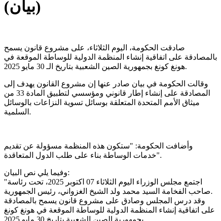
(بيان)
صادقت الحكومة، اليوم الثلاثاء، على ﻣﺸﺮوع ﻗﺎﻧﻮن ﻳﺴﻤﺢ
ﺑﺎﻟﻤﺼﺎدﻗﺔ ﻋﻠﻰ اﺗﻔﺎﻗﻴﺔ إﻧﺸﺎء اﻟﻤﻨﻈﻤﺔ اﻟﺪوﻟﻴﺔ ﻟﻠﻮﺳﺎﻃﺔ اﻟﻤﻮﻗﻌﺔ ﻓﻲ
ﻫﻮﻧﻎ ﻛﻮﻧﻎ ﺑﺠﻤﻬﻮرﻳﺔ اﻟﺼﻴﻦ اﻟﺸﻌﺒﻴﺔ ﺑﺘﺎرﻳﺦ الـ 30 ﻣﺎﻳﻮ 2025.
وقالت الحكومة في بيان صادر عنها إن ﻣﺸﺮوع اﻟﻘﺎﻧﻮن يهدف إﻟﻰ
اﻟﻤﺼﺎدﻗﺔ ﻋﻠﻰ إﻧﺸﺎء إﻃﺎر ﻗﺎﻧﻮﻧﻲ وﻣﺆﺳﺴﻲ ﻟﺘﻄﺒﻴﻖ اﻟﻤﺎدة 33 ﻣﻦ
ﻣﻴﺜﺎق الأمم اﻟﻤﺘﺤﺪة اﻟﻤﺘﻌﻠﻘﺔ ﺑﻮﺳﺎﺋﻞ ﺗﺴﻮﻳﺔ اﻟﻨﺰاﻋﺎت ﺑﺎﻟﻮﺳﺎﺋﻞ
اﻟﺴﻠﻤﻴﺔ.
وأضافت الحكومة: "ﺳﺘﻜﻮن ﻫﺬه اﻟﻤﻨﻈﻤﺔ ﻣﺴﺆوﻟﺔ ﻋﻦ ﺗﻘﺪﻳﻢ
ﺧﺪﻣﺎت اﻟﻮﺳﺎﻃﺔ ﺑﻨﺎء ﻋﻠﻰ ﻃﻠﺐ اﻟﺪول اﻟﻤﺘﻌﺎﻗﺪة".
وفيما يلي نص البيان:
"اﺟﺘﻤﻊ ﻣﺠﻠﺲ اﻟﻮزراء اﻟﻴﻮم اﻟﺜﻼﺛﺎء 07 اﻛﺘﻮﺑﺮ 2025، ﺗﺤﺖ رﺋﺎﺳﺔ
ﺻﺎﺣﺐ اﻟﻔﺨﺎﻣﺔ اﻟﺴﻴﺪ ﻣﺤﻤﺪ وﻟﺪ اﻟﺸﻴﺦ اﻟﻐﺰواﻧﻲ، رﺋﻴﺲ اﻟﺠﻤﻬﻮرﻳﺔ.
وﻗﺪ درس اﻟﻤﺠﻠﺲ وﺻﺎدق ﻋﻠﻰ ﻣﺸﺮوع ﻗﺎﻧﻮن ﻳﺴﻤﺢ ﺑﺎﻟﻤﺼﺎدﻗﺔ
ﻋﻠﻰ اﺗﻔﺎﻗﻴﺔ إﻧﺸﺎء اﻟﻤﻨﻈﻤﺔ اﻟﺪوﻟﻴﺔ ﻟﻠﻮﺳﺎﻃﺔ اﻟﻤﻮﻗﻌﺔ ﻓﻲ ﻫﻮﻧﻎ ﻛﻮﻧﻎ
ﺑﺠﻤﻬﻮرﻳﺔ اﻟﺼﻴﻦ اﻟﺸﻌﺒﻴﺔ ﺑﺘﺎرﻳﺦ 30 ﻣﺎﻳﻮ 2025.