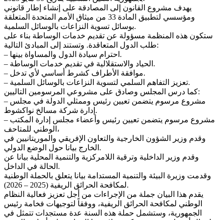
ﻳﻬﺪف ﻣﺸﺮوع اﻟﻘﺎﻧﻮن إﻟﻰ اﻟﻤﺼﺎدﻗﺔ ﻋﻠﻰ إﻧﺸﺎء إﻃﺎر ﻗﺎﻧﻮﻧﻲ
وﻣﺆﺳﺴﻲ ﻟﺘﻄﺒﻴﻖ اﻟﻤﺎدة 33 ﻣﻦ ﻣﻴﺜﺎق الأمم اﻟﻤﺘﺤﺪة اﻟﻤﺘﻌﻠﻘﺔ
ﺑﻮﺳﺎﺋﻞ ﺗﺴﻮﻳﺔ اﻟﻨﺰاﻋﺎت ﺑﺎﻟﻮﺳﺎﺋﻞ اﻟﺴﻠﻤﻴﺔ.
ﺳﺘﻜﻮن ﻫﺬه اﻟﻤﻨﻈﻤﺔ ﻣﺴﺆوﻟﺔ ﻋﻦ ﺗﻘﺪﻳﻢ ﺧﺪﻣﺎت اﻟﻮﺳﺎﻃﺔ ﺑﻨﺎء ﻋﻠﻰ
ﻃﻠﺐ اﻟﺪول اﻟﻤﺘﻌﺎﻗﺪة. وﺗﺴﺘﻨﺪ إﻟﻰ اﻟﻤﺒﺎدئ اﻟﺘﺎﻟﻴﺔ:
– اﺣﺘﺮام ﺳﻴﺎدة اﻟﺪول واﻟﻤﺴﺎواة ﺑﻴﻨﻬﺎ.
– اﻟﺤﻴﺎد واﻻﺳﺘﻘﻼﻟﻴﺔ ﻓﻲ ﺗﻘﺪﻳﻢ ﺧﺪﻣﺎت اﻟﻮﺳﺎﻃﺔ.
– ﻣﻮاﻓﻘﺔ الأﻃﺮاف ﻛﺸﺮط أﺳﺎﺳﻲ لأي ﺗﺪﺧﻞ.
– ﺗﻌﺰﻳﺰ اﻟﺘﻔﺎﻫﻢ اﻟﺴﻠﻤﻲ ﻟﺘﺴﻮﻳﺔ اﻟﻨﺰاﻋﺎت ﺑﺎﻟﻮﺳﺎﺋﻞ اﻟﺴﻠﻤﻴﺔ.
ﻛﻤﺎ درس اﻟﻤﺠﻠﺲ وﺻﺎدق ﻋﻠﻰ ﻣﺸﺮوﻋﻲ اﻟﻤﺮﺳﻮﻣﻴﻦ اﻟﺘﺎﻟﻴﻴﻦ:
– ﻣﺸﺮوع ﻣﺮﺳﻮم ﻳﺘﻀﻤﻦ ﺗﻌﻴﻴﻦ رﺋﻴﺲ وﻣﻤﺜﻠﻲ اﻟﺪوﻟﺔ ﻓﻲ ﻣﺠﻠﺲ
إدارة ﺷﺮﻛﺔ ﻣﺴﺎﻟﺦ ﻧﻮاﻛﺸﻮط.
– ﻣﺸﺮوع ﻣﺮﺳﻮم ﻳﺘﻀﻤﻦ ﺗﻌﻴﻴﻦ رﺋﻴﺲ وأﻋﻀﺎء ﻣﺠﻠﺲ إدارة اﻟﻤﻜﺘﺐ
اﻟﻮﻃﻨﻲ ﻟﻠﻤﺘﺎﺣﻒ،
وﻗﺪم وزﻳﺮ اﻟﺸﺆون اﻟﺨﺎرﺟﻴﺔ واﻟﺘﻌﺎون اﻹﻓﺮﻳﻘﻲ واﻟﻤﻮرﻳﺘﺎﻧﻴﻴﻦ ﻓﻲ
اﻟﺨﺎرج ﺑﻴﺎﻧﺎ ﺣﻮل اﻟﻮﺿﻊ اﻟﺪوﻟﻲ.
وﻗﺪم وزﻳﺮ اﻟﺪاﺧﻠﻴﺔ وﺗﺮﻗﻴﺔ اﻟﻼﻣﺮﻛﺰﻳﺔ واﻟﺘﻨﻤﻴﺔ اﻟﻤﺤﻠﻴﺔ ﺑﻴﺎﻧﺎ ﻋﻦ
اﻟﺤﺎﻟﺔ ﻓﻲ اﻟﺪاﺧﻞ.
وﻗﺪﻣﺖ وزﻳﺮة اﻟﺒﻴﺌﺔ واﻟﺘﻨﻤﻴﺔ اﻟﻤﺴﺘﺪاﻣﺔ بيانا ﻳﺘﻌﻠﻖ ﺑﺎﻟﺤﻤﻠﺔ اﻟﻮﻃﻨﻴﺔ
ﻟﻤﻜﺎﻓﺤﺔ اﻟﺤﺮاﺋﻖ اﻟﺮﻳﻔﻴﺔ (2025 – 2026).
ﻳﻘﺪم ﻫﺬا اﻟﺒﻴﺎن ﺟﻤﻠﺔ ﻣﻦ اﻹﺟﺮاءات ﻣﻦ أﺟﻞ ﺗﻌﺰﻳﺰ ﻓﻌﺎﻟﻴﺔ اﻟﻨﻈﺎم
اﻟﻮﻃﻨﻲ ﻟﻤﻜﺎﻓﺤﺔ اﻟﺤﺮاﺋﻖ اﻟﺮﻳﻔﻴﺔ، ووﻓﻘﺎً ﻟﺘﻮﺟﻴﻬﺎت ﻓﺨﺎﻣﺔ رﺋﻴﺲ
اﻟﺠﻤﻬﻮرﻳﺔ، وﺳﺘﺸﻤﻞ ﺣﻤﻠﺔ ﻫﺬه اﻟﺴﻨﺔ ﻋﺪة ﻣﺴﺘﺠﺪات ﺗﺘﻤﺜﻞ ﻓﻲ