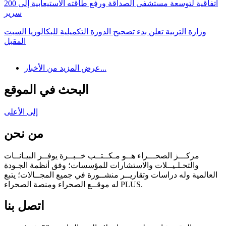
اتفاقية لتوسعة مستشفى الصداقة ورفع طاقته الاستيعابية إلى 200
سرير
وزارة التربية تعلن بدء تصحيح الدورة التكميلية للبكالوريا السبت
المقبل
عرض المزيد من الأخبار...
البحث في الموقع
إلى الأعلى
من نحن
مركـــز الصحـــراء هــو مـكــتــب خــبــرة يوفــر البيـانــات
والتحـلـيــلات والاستشارات للمؤسسات؛ وفق أنظمة الجـودة
العالمية وله دراسات وتقاريــر منشــورة في جميع المجــالات؛ يتبع
له موقــع الصحراء ومنصة الصحراء PLUS.
اتصل بنا