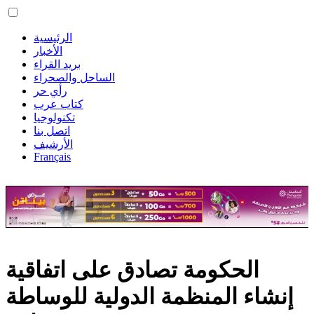
الرئيسية
الأخبار
بريد القراء
الساحل والصحراء
رأي حر
كتاب عرب
تكنولوجيا
اتصل بنا
الأرشيف
Français
الحكومة تصادق على اﺗﻔﺎﻗﻴﺔ
إﻧﺸﺎء اﻟﻤﻨﻈﻤﺔ اﻟﺪوﻟﻴﺔ ﻟﻠﻮﺳﺎﻃﺔ