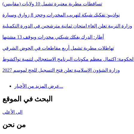
تساقطات مطرية معتبرة تشمل 10 ولايات (مقاييس)
نواذيبو: تفكيك شبكة لتهريب المخدرات وحجز 8 زوارق وسيارة
وزارة التربية تعلن إلغاء امتحان ثمانية مترشحين في الدورة التكميلية
أطار: الدرك يفكك شبكتي مخدرات ويوقف 13 مشتبها
تهاطلات مطرية تشمل أربع مقاطعات في الحوض الشرقي
لحكومة: اكتمال معظم مكونات البرنامج الاستعجالي لتنمية نواكشوط
وزارة الشؤون الإسلامية تعلن فتح التسجيل للحج لموسم 2027
عرض المزيد من الأخبار...
البحث في الموقع
إلى الأعلى
من نحن