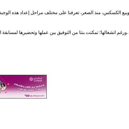
ورغم انشغالها؛ تمكنت بنتا من التوفيق بين عملها وتحضيرها لمسابقة الباكالوريا هذا العام، في تجربة تعكس قوة الإرادة والإصرار على النجاح.