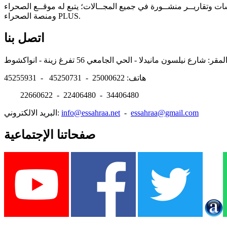
سات وتقاريــر منشــورة في جميع المجــالات؛ يتبع له موقــع الصحراء
ومنصة الصحراء PLUS.
اتصل بنا
هاتف: 25000622 - 45250731 - 45255931
22660622 - 22406480 - 34406480
essahraa@gmail.com
-
info@essahraa.net
البريد الالكتروني:
صفحاتنا الإجتماعية