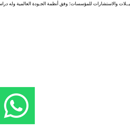
حـلـيــلات والاستشارات للمؤسسات؛ وفق أنظمة الجـودة العالمية وله درا
المقر: شارع نيلسون مانيدلا - الحي الجامعي 56 تفرغ زينة - انواكشوط