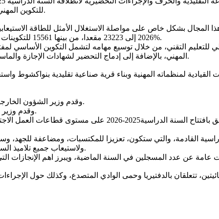
للتكوين المهني والصناعة التقليدية، وكذا الموارد الواجب تعبئتها لضمان حسن التنفيذ.
2026 إلى 23223 مقعدا، من بينها 15561 للتكوينات الاشهادية و7662 للتكوينات التأهيلية. وهو ما يساوي زيادة في حدود 15%.
ي للتعليم التقني، من خلال توسيع مهامه لتشمل التكوين الأساسي لمفت
المهني، بالإضافة إلى إدماج التحضير لشهادات الإجازة والماستر بما يتيح توفير عدد كاف من الكفاءات المؤهلة لولوج سلك المكونين.
يئات القيادية لمنظماته المهنية وبناء قرية صناعية تقليدية بنواكشوط و
وقدم وزير الشؤون الخارجية والتعاون الإفريقي والموريتانيين في الخارج بيانا حول الوضع الدولي.
وقدم وزير الداخلية وترقية اللامركزية والتنمية المحلية بيانا عن الحالة في الداخل.
كما قدمت وزيرة التربية وإصلاح النظام التعليمي بيانا مشتركا يتعل
دراسية القادمة، والتي ستكون، تعزيزا للمكتسبات، ومضاعفة للجهد، وس
ولاستيعاب جميع تلاميذ السنوات الأربع الأوائل من المرحلة الابتدائية في المدراس العمومية حصرا.