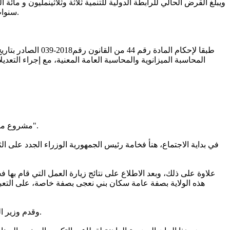
سنوات كفترة سماح، بالإضافة إلى نسبة فائدة بواقع 1,25% سنويا من الرصيد المسحوب وبرسوم خدمة بواقع %0,75 سنويا على الرصيد المسحوب.
المحاسبة الميزانوية والمحاسبة العامة المعنية، مع إجراء التع
‐ مشروع مرسوم يتضمن تعيين رئيس وأعضاء مجلس إدارة الشركة الوطنية لاستصلاح القطع الأرضية والترقية والتسيير العقاري "الموريتانية للعقارات".
في بداية الاجتماع، هنأ فخامة رئيس الجمهورية الوزراء الجدد على الث
هذه الولاية بصفة عامة سكان بني نعجى بصفة خاصة، على التعبئة 
وقدم وزير التكوين المهني والصناعة التقليدية والحرف بيانا يتعلق بافتتاح سنة التكوين 2025-2026 وإعادة هيكلة الإطار المؤسسي للتكوين المهني والحرف.