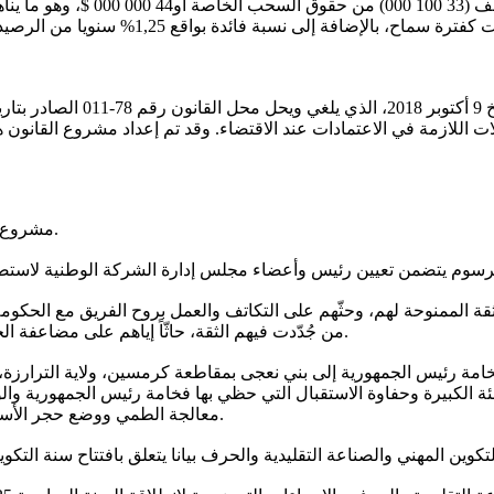
ديلات اللازمة في الاعتمادات عند الاقتضاء. وقد تم إعداد مشروع القان
الحسابات، ومدى مط
‐ مشروع مرسوم يتضمن تعيين رئيس وأعضاء مجلس إدارة الأكاديمية البحرية.
قة الممنوحة لهم، وحثّهم على التكاتف والعمل بروح الفريق مع الحكومة ب
من جُدّدت فيهم الثقة، حاثّاً إياهم على مضاعفة الجهود لضمان التنفيذ الفعال والسريع لمختلف محاور البرنامج الحكومي.
الكبيرة وحفاوة الاستقبال التي حظي بها فخامة رئيس الجمهورية والوفد
معالجة الطمي ووضع حجر الأساس لأشغال توسيع قدرات المعالجة والضخ لمنشآت آفطوط الساحلي.