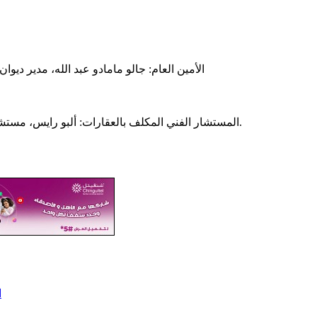
‐ الأمين العام: جالو مامادو عبد الله، مدير ديوان الوزارة المنتدبة لدي وزير الاقتصاد والمالية المكلفة بالميزانية سابقا
‐ المستشار الفني المكلف بالعقارات: ألبو رايس، مستشار في وزارة الثقافة والفنون والاتصال والعلاقات مع البرلمان سابقا.
ا