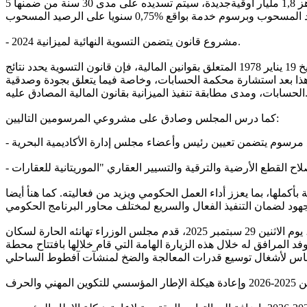
ويبلغ القرض الحالي للرابطة الدولية للتنمية ثلاثة وثلاثينمليون و مائة ألف (33 100 000) من حقوق السحب الخاصة أو44 000 000 $، وهو ما يناهز 1,8 مليار أوقيةجديدة، سيتم تسديده على مدى 30 سنة من ضمنها 5
‐ مشروع قانون يتضمن التسوية النهائية لميزانية 2024.
طبقا لإحكام المادة رقم 44 من القانون رقم2018-039 الصادر بتاريخ 9 أكتوبر 2018، الذي يلغي ويحل محل القانون رقم 78-011 الصادر بتاريخ 19 يناير 1978 المتعلق بقوانين المالية، فإن قانون التسوية يحدد نتائج
ون هذا بعد استشارة محكمة الحسابات، وخاصة فيما يتعلق بجودة وصدقية
ابقة تنفيذ الميزانية بقانون المالية المصادق عليه.
كما درس المجلس وصادق على مشروعي المرسومين التاليين:
أكملها، بما يعزز أداء العمل الحكومي ويزيد من فعاليته. كما هنأ أيضا
علاوة على ذلك، وبعد الاطلاع على نتائج زيارة العمل التي قام بها فخامة رئيس الجمهورية إلى بني نعجى بمقاطعة كرمسين، ولاية الترارزة، يوم الاثنين 29 سبتمبر 2025، قدم مجلس الوزراء تهانئه الحارة لسكان
 المرافق له خلال هذه الزيارة الهامة التي قام خلالها بافتتاح محطة