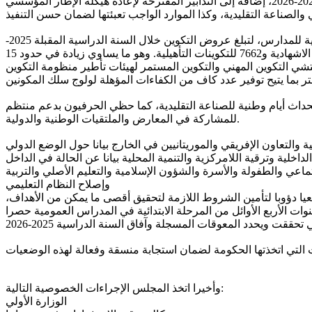
يعرض هذا البيان الوضعية الراهنة لقطاعي التكوين المهني والصناعة التقليدية والحرف والإجراءات التحضيرية لانطلاقة السنة الدراسية 2025-2026، إضافة إلى التدابير المقترحة لإعادة هيكلة الإطار المؤسسي
فيما يتعلق بتحسين الولوج إلى التكوين المهني ستتركز الجهود في هذا المجال بشكل خاص على مواصلة الاستغلال الأمثل للطاقة الاستيعابية للمدارس، لتبلغ عروض التكوين خلال السنة الدراسية المقبلة 2025-
شي التكوين المهني والتكوين المستمر لهيئات تأطير منظومة التكوين
استحداث أيام وطنية للصناعة التقليدية، كما حظي الحرفيون بدعم منتظم
للمشاركة في المعارض والملتقيات الوطنية والدولية.
ق بافتتاح السنة الدراسية2025-2026 على مستوى قطاعات العمل الاجتماعي والطفولة والأسرة والشؤون الإسلامية والتعليم الأصلي والتربية
وإصلاح النظام التعليمي
عيا دؤوبا لتأمين الشروط اللازمة لتحقيق أقصى ما يمكن من الأهداف،
وأخيرا اتخذ المجلس الإجراءات الخصوصية التالية:
الوزارة الأولي