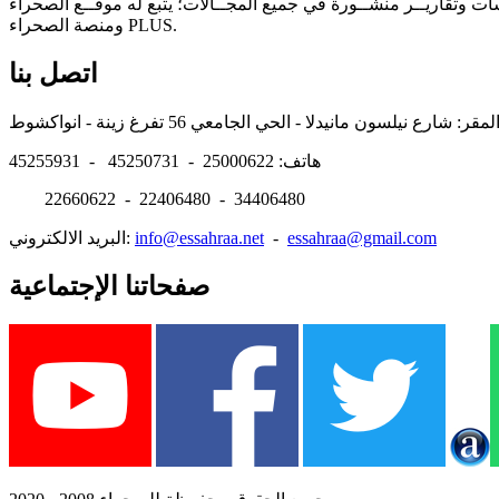
سات وتقاريــر منشــورة في جميع المجــالات؛ يتبع له موقــع الصحراء
ومنصة الصحراء PLUS.
اتصل بنا
هاتف: 25000622 - 45250731 - 45255931
22660622 - 22406480 - 34406480
essahraa@gmail.com
-
info@essahraa.net
البريد الالكتروني:
صفحاتنا الإجتماعية