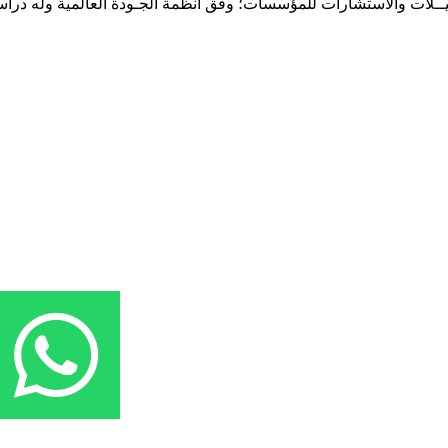
حـلـيــلات والاستشارات للمؤسسات؛ وفق أنظمة الجـودة العالمية وله درا
المقر: شارع نيلسون مانيدلا - الحي الجامعي 56 تفرغ زينة - انواكشوط