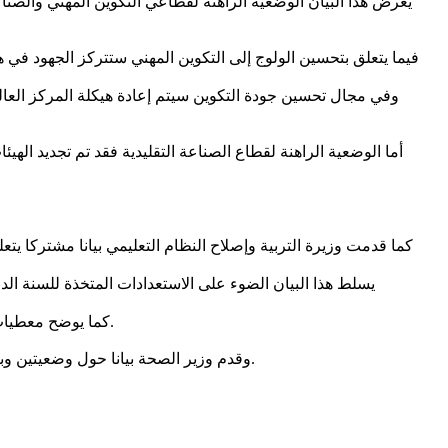
وفي مجال تحسين جودة التكوين سيتم إعادة هيكلة المركز العال
أما الوضعية الراهنة لقطاع الصناعة التقليدية فقد تم تجديد اله
يسلط هذا البيان الضوء على الاستعدادات المتخذة للسنة ال
كما يوضح معطيات عامة عن عدد المسجلين في السنة الماضية، ويبرز اهم الإنجازات التي تحققت ويحدد المعوقات المسجلة وآفاق السنة الدراسية 2025-2026.
وقدم وزير الصحة بيانا حول وضعيتين وبائيتين، تتعلقان بالدفتيريا وحمى الوادي المتصدع، وكذلك حول الإجراءات التي اتخذتها الحكومة لضمان استجابة منسقة وفعالة لهذه الوضعيات.