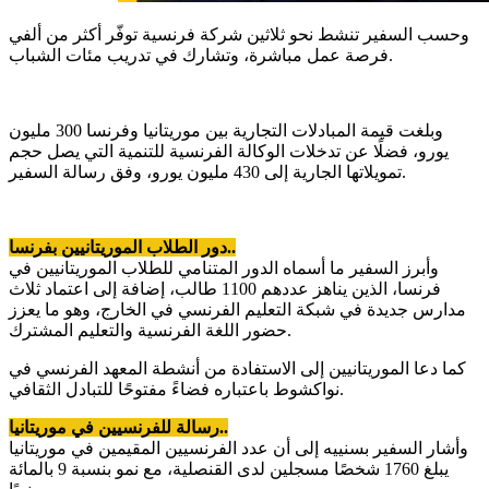
وحسب السفير تنشط نحو ثلاثين شركة فرنسية توفّر أكثر من ألفي
فرصة عمل مباشرة، وتشارك في تدريب مئات الشباب.
وبلغت قيمة المبادلات التجارية بين موريتانيا وفرنسا 300 مليون
يورو، فضلًا عن تدخلات الوكالة الفرنسية للتنمية التي يصل حجم
تمويلاتها الجارية إلى 430 مليون يورو، وفق رسالة السفير.
دور الطلاب الموريتانيين بفرنسا..
وأبرز السفير ما أسماه الدور المتنامي للطلاب الموريتانيين في
فرنسا، الذين يناهز عددهم 1100 طالب، إضافة إلى اعتماد ثلاث
مدارس جديدة في شبكة التعليم الفرنسي في الخارج، وهو ما يعزز
حضور اللغة الفرنسية والتعليم المشترك.
كما دعا الموريتانيين إلى الاستفادة من أنشطة المعهد الفرنسي في
نواكشوط باعتباره فضاءً مفتوحًا للتبادل الثقافي.
رسالة للفرنسيين في موريتانيا..
وأشار السفير بسنييه إلى أن عدد الفرنسيين المقيمين في موريتانيا
يبلغ 1760 شخصًا مسجلين لدى القنصلية، مع نمو بنسبة 9 بالمائة