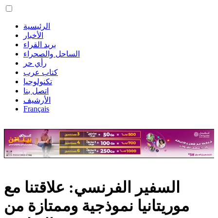
الرئيسية
الأخبار
بريد القراء
الساحل والصحراء
رأي حر
كتاب عرب
تكنولوجيا
اتصل بنا
الأرشيف
Français
السفير الفرنسي: علاقتنا مع
موريتانيا نموذجية وممتازة من