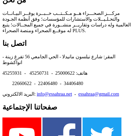
مركـــز الصحـــراء هــو مـكــتــب خــبــرة يوفــر البيـانــات
والتحـلـيــلات والاستشارات للمؤسسات؛ وفق أنظمة الجـودة
العالمية وله دراسات وتقاريــر منشــورة في جميع المجــالات؛ يتبع
له موقــع الصحراء ومنصة الصحراء PLUS.
اتصل بنا
المقر: شارع نيلسون مانيدلا - الحي الجامعي 56 تفرغ زينة -
انواكشوط
هاتف: 25000622 - 45250731 - 45255931
22660622 - 22406480 - 34406480
essahraa@gmail.com
-
info@essahraa.net
البريد الالكتروني:
صفحاتنا الإجتماعية