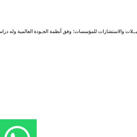
حـلـيــلات والاستشارات للمؤسسات؛ وفق أنظمة الجـودة العالمية وله درا
المقر: شارع نيلسون مانيدلا - الحي الجامعي 56 تفرغ زينة - انواكشوط