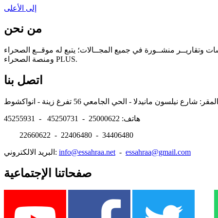
إلى الأعلى
من نحن
سات وتقاريــر منشــورة في جميع المجــالات؛ يتبع له موقــع الصحراء
ومنصة الصحراء PLUS.
اتصل بنا
هاتف: 25000622 - 45250731 - 45255931
22660622 - 22406480 - 34406480
essahraa@gmail.com
-
info@essahraa.net
البريد الالكتروني:
صفحاتنا الإجتماعية