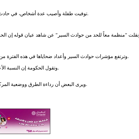
توفيت طفلة وأصيب عدة أشخاص، في حادث سير، وقع صباح اليوم الخميس، قرب مدخل مدينة نواذيبو (الهوائي 2).
وترتفع مؤشرات حوادث السير وأعداد ضحاياها في هذه الفترة من العام، نظراً للإقبال المتزايد على المدن الداخلية خلال موسم الأمطار.
‏‎وتقول الحكومة إن النسبة الأعلى من هذه الحوادث عائدة لسلوك السائقين ونوم بعضهم أثناء القيادة.
ويرى البعض أن رداءة الطرق ووضعية المركبات تلعب دوراً كبيراً في تزايد عدد حوادث السير على الطرق الوطنية.