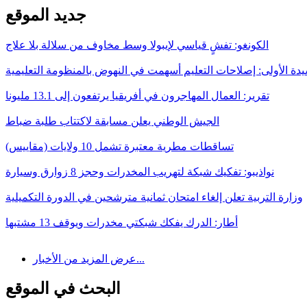
جديد الموقع
الكونغو: تفشٍ قياسي لإيبولا وسط مخاوف من سلالة بلا علاج
يدة الأولى: إصلاحات التعليم أسهمت في النهوض بالمنظومة التعليمية
تقرير: العمال المهاجرون في أفريقيا يرتفعون إلى 13.1 مليونا
الجيش الوطني يعلن مسابقة لاكتتاب طلبة ضباط
تساقطات مطرية معتبرة تشمل 10 ولايات (مقاييس)
نواذيبو: تفكيك شبكة لتهريب المخدرات وحجز 8 زوارق وسيارة
وزارة التربية تعلن إلغاء امتحان ثمانية مترشحين في الدورة التكميلية
أطار: الدرك يفكك شبكتي مخدرات ويوقف 13 مشتبها
عرض المزيد من الأخبار...
البحث في الموقع