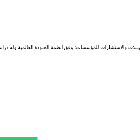
حـلـيــلات والاستشارات للمؤسسات؛ وفق أنظمة الجـودة العالمية وله درا
المقر: شارع نيلسون مانيدلا - الحي الجامعي 56 تفرغ زينة - انواكشوط