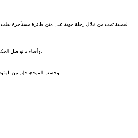
وأضاف: تواصل الحكومة الغينية عملية إعادة مواطنيها العالقين في موريتانيا. تُنسق وزارة الخارجية الغينية هذه العملية بدعم لوجستي من المنظمة الدولية للهجرة.
وحسب الموقع، فإن من المتوقع وصول قوافل إضافية في الأيام المقبلة، حيث لا يزال العديد من الغينيين، وخاصة في نواكشوط وروصو ونواذيبو، يسعون للعودة إلى ديارهم.