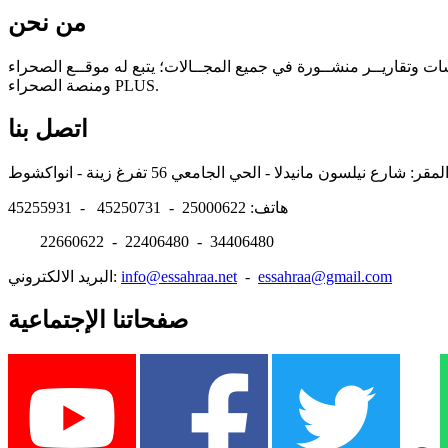
من نحن
سات وتقاريــر منشــورة في جميع المجــالات؛ يتبع له موقــع الصحراء
ومنصة الصحراء PLUS.
اتصل بنا
هاتف: 25000622 - 45250731 - 45255931
22660622 - 22406480 - 34406480
essahraa@gmail.com
-
info@essahraa.net
البريد الالكتروني:
صفحاتنا الإجتماعية