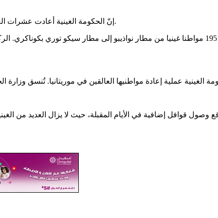
قال موقع Guineenews إنّ الحكومة الغينية أعادت عشرات الغينيين الذين كانوا يعيشون بموريتانيا إلى بلدهم.