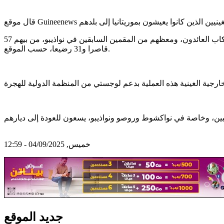
العملية تمت من خلال رحلة جوية على متن طائرة مستأجرة نقلت 195 مواطنا غينيا من مطار نواذيبو إلى مطار سيكو توري بكوناكري. الركاب العائدون، ومعظهم من المقمين السابقين في نواذيبو، من بيهم 57
قاصرا و31 رضيعا، حسب الموقع.
خميس, 04/09/2025 - 12:59
جديد الموقع