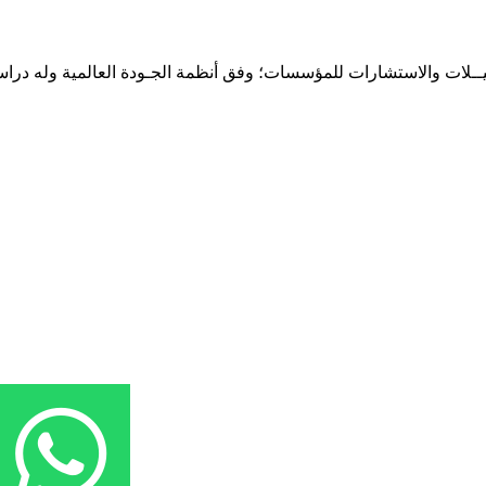
حـلـيــلات والاستشارات للمؤسسات؛ وفق أنظمة الجـودة العالمية وله درا
المقر: شارع نيلسون مانيدلا - الحي الجامعي 56 تفرغ زينة - انواكشوط