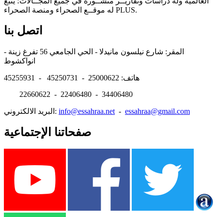
العالمية وله دراسات وتقاريــر منشــورة في جميع المجــالات؛ يتبع
له موقــع الصحراء ومنصة الصحراء PLUS.
اتصل بنا
المقر: شارع نيلسون مانيدلا - الحي الجامعي 56 تفرغ زينة -
انواكشوط
هاتف: 25000622 - 45250731 - 45255931
22660622 - 22406480 - 34406480
essahraa@gmail.com
-
info@essahraa.net
البريد الالكتروني:
صفحاتنا الإجتماعية