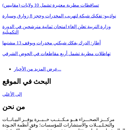
تساقطات مطرية معتبرة تشمل 10 ولايات (مقاييس)
نواذيبو: تفكيك شبكة لتهريب المخدرات وحجز 8 زوارق وسيارة
وزارة التربية تعلن إلغاء امتحان ثمانية مترشحين في الدورة
التكميلية
أطار: الدرك يفكك شبكتي مخدرات ويوقف 13 مشتبها
تهاطلات مطرية تشمل أربع مقاطعات في الحوض الشرقي
عرض المزيد من الأخبار...
البحث في الموقع
إلى الأعلى
من نحن
مركـــز الصحـــراء هــو مـكــتــب خــبــرة يوفــر البيـانــات
والتحـلـيــلات والاستشارات للمؤسسات؛ وفق أنظمة الجـودة