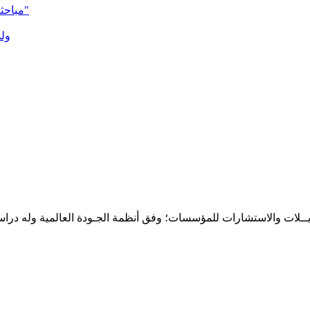
مباحثات موريتانية مع كوسموس إنرجي لتعزيز التعاون في مشروع "آحميم"
ولد
حـلـيــلات والاستشارات للمؤسسات؛ وفق أنظمة الجـودة العالمية وله درا
المقر: شارع نيلسون مانيدلا - الحي الجامعي 56 تفرغ زينة - انواكشوط