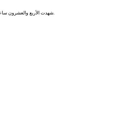
شهدت الأربع والعشرون ساعة القادمة تساقطات مطرية متفاوتة في مناطق متفرقة من موريتانيا.