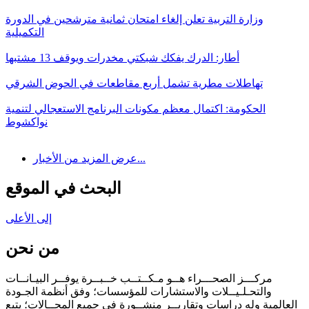
وزارة التربية تعلن إلغاء امتحان ثمانية مترشحين في الدورة
التكميلية
أطار: الدرك يفكك شبكتي مخدرات ويوقف 13 مشتبها
تهاطلات مطرية تشمل أربع مقاطعات في الحوض الشرقي
الحكومة: اكتمال معظم مكونات البرنامج الاستعجالي لتنمية
نواكشوط
عرض المزيد من الأخبار...
البحث في الموقع
إلى الأعلى
من نحن
مركـــز الصحـــراء هــو مـكــتــب خــبــرة يوفــر البيـانــات
والتحـلـيــلات والاستشارات للمؤسسات؛ وفق أنظمة الجـودة
العالمية وله دراسات وتقاريــر منشــورة في جميع المجــالات؛ يتبع