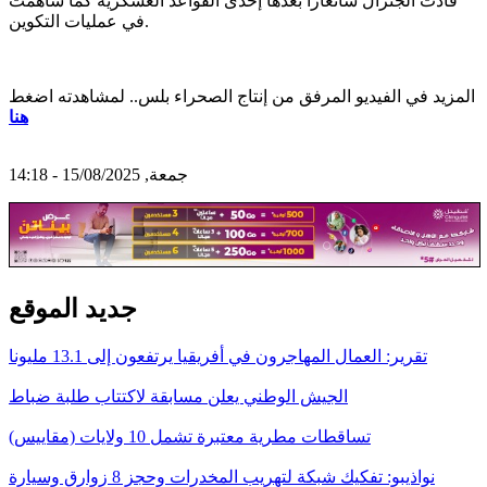
قادت الجنرال سانغارا بعدها إحدى القواعد العسكرية كما ساهمت
في عمليات التكوين.
المزيد في الفيديو المرفق من إنتاج الصحراء بلس.. لمشاهدته اضغط
هنا
جمعة, 15/08/2025 - 14:18
جديد الموقع
تقرير: العمال المهاجرون في أفريقيا يرتفعون إلى 13.1 مليونا
الجيش الوطني يعلن مسابقة لاكتتاب طلبة ضباط
تساقطات مطرية معتبرة تشمل 10 ولايات (مقاييس)
نواذيبو: تفكيك شبكة لتهريب المخدرات وحجز 8 زوارق وسيارة