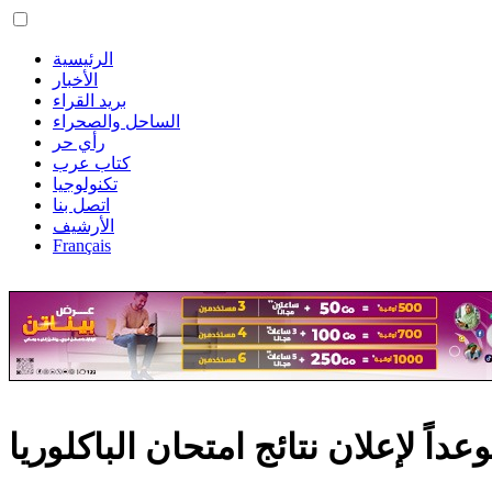
الرئيسية
الأخبار
بريد القراء
الساحل والصحراء
رأي حر
كتاب عرب
تكنولوجيا
اتصل بنا
الأرشيف
Français
داً لإعلان نتائج امتحان الباكلوريا