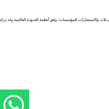
حـلـيــلات والاستشارات للمؤسسات؛ وفق أنظمة الجـودة العالمية وله درا
المقر: شارع نيلسون مانيدلا - الحي الجامعي 56 تفرغ زينة - انواكشوط