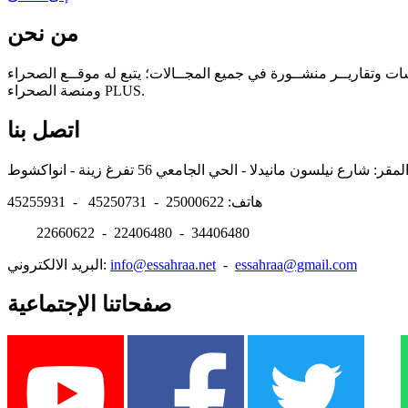
من نحن
سات وتقاريــر منشــورة في جميع المجــالات؛ يتبع له موقــع الصحراء
ومنصة الصحراء PLUS.
اتصل بنا
هاتف: 25000622 - 45250731 - 45255931
22660622 - 22406480 - 34406480
essahraa@gmail.com
-
info@essahraa.net
البريد الالكتروني:
صفحاتنا الإجتماعية