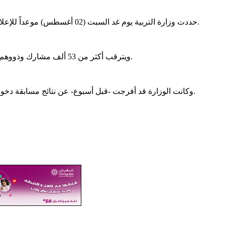
حددت وزارة التربية يوم غد السبت (02 أغسطس) موعداً للإعلان عن نتائج امتحان البكالوريا لعام 2025، وفق مصادر تحدثت للصحراء.
ويترقب أكثر من 53 ألف مشارك وذووهم نتائج الامتحان الذي يعد الأهم في المسار الدراسي لأي تلميذ موريتاني.
وكانت الوزارة قد أفرجت -قبل أسبوع- عن نتائج مسابقة دخول السنة الأولى من الإعدادية "كونكور" وشهادة ختم الدروس الإعدادية.