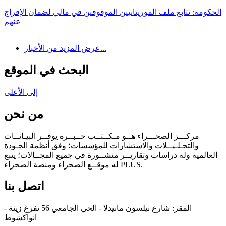
الحكومة: نتابع ملف الموريتانيين الموقوفين في مالي لضمان الإفراج
عنهم
عرض المزيد من الأخبار...
البحث في الموقع
إلى الأعلى
من نحن
مركـــز الصحـــراء هــو مـكــتــب خــبــرة يوفــر البيـانــات
والتحـلـيــلات والاستشارات للمؤسسات؛ وفق أنظمة الجـودة
العالمية وله دراسات وتقاريــر منشــورة في جميع المجــالات؛ يتبع
له موقــع الصحراء ومنصة الصحراء PLUS.
اتصل بنا
المقر: شارع نيلسون مانيدلا - الحي الجامعي 56 تفرغ زينة -
انواكشوط