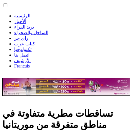
الرئيسية
الأخبار
بريد القراء
الساحل والصحراء
رأي حر
كتاب عرب
تكنولوجيا
اتصل بنا
الأرشيف
Français
تساقطات مطرية متفاوتة في
مناطق متفرقة من موريتانيا