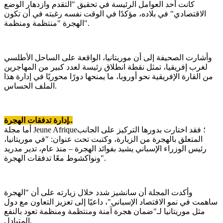
كانت أحد العوامل الرئيسة في تحقيق "التقدم وازدهار الوضع
الاقتصادي" في بلاده، مؤكدًا في الوقت نفسه رغبته في أن تكون
الهجرة "منتظمة ومنظمة".
وأشارت الصحيفة إلى أن موريتانيا، الواقعة على الساحل الأطلسي
لغرب إفريقيا، تمثل نقطة انطلاق رئيسة لعدد كبير من المهاجرين
من القارة الإفريقية نحو أوروبا، ما يمنحها دورًا محوريًا في إدارة هذا
الملف الحساس.
إدارة تدفقات الهجرة..
أما مجلة Jeune Afrique؛ فقد اختارت بدورها التركيز على الجانب
المتعلق بالهجرة من الزيارة، وكتبت تحت عنوان: "في موريتانيا،
رئيس الوزراء الإسباني يشيد بفوائد الهجرة – منذ عام، تدير مدريد
ونواكشوط معًا تدفقات الهجرة".
وأكدت المجلة أن سانشيز شدد خلال زيارته على أن "الهجرة
ساهمت في نمو الاقتصاد الإسباني"، داعيًا إلى تعزيز التعاون مع دول
مثل موريتانيا لـ"ضمان هجرة آمنة ومنتظمة ومنظمة تعود بالنفع
المتبادل.