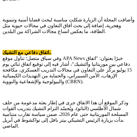
وأضافت المجلة أن الزيارة شكلت مناسبة لبحث قضايا أمنية وتنموية
وهجرية، إضافة إلى بحث آفاق التعاون في مجالات حيوية مثل
الطاقة، ما يعكس اتساع مجالات الشراكة بين البلدين.
اتفاق دفاعي مع التشيك..
وفي سياق متصل؛ تناول موقع APA News خبرًا بعنوان: "اتفاق
دفاعي بين موريتانيا والتشيك"، أشار فيه إلى توقيع اتفاق ثنائي يوم
15 يوليو يركّز على التعاون في مجالات التدريب العسكري، مكافحة
الإرهاب، الأمن السيبراني، والحماية من التهديدات الكيميائية
والبيولوجية والإشعاعية والنووية (CBRN).
وذكر الموقع أن هذا الاتفاق جرى في إطار بعثة مدعومة من حلف
شمال الأطلسي (الناتو)، ويُجسّد التزام التشيك بتدريب القوات
المسلحة الموريتانية حتى عام 2026، ضمن سياسة تقارب متنامية
بدأت بزيارة الرئيس التشيكي بيتر بافل إلى نواكشوط في أبريل
الماضي.