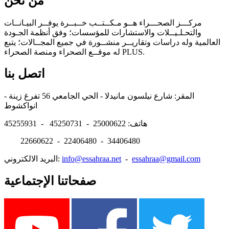
من نحن
مركـــز الصحـــراء هــو مـكــتــب خــبــرة يوفــر البيـانــات
والتحـلـيــلات والاستشارات للمؤسسات؛ وفق أنظمة الجـودة
العالمية وله دراسات وتقاريــر منشــورة في جميع المجــالات؛ يتبع
له موقــع الصحراء ومنصة الصحراء PLUS.
اتصل بنا
المقر: شارع نيلسون مانيدلا - الحي الجامعي 56 تفرغ زينة -
انواكشوط
هاتف: 25000622 - 45250731 - 45255931
22660622 - 22406480 - 34406480
essahraa@gmail.com
-
info@essahraa.net
البريد الالكتروني:
صفحاتنا الإجتماعية