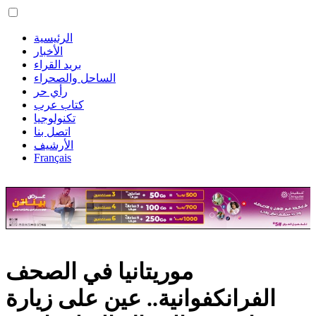
الرئيسية
الأخبار
بريد القراء
الساحل والصحراء
رأي حر
كتاب عرب
تكنولوجيا
اتصل بنا
الأرشيف
Français
موريتانيا في الصحف
الفرانكفوانية.. عين على زيارة