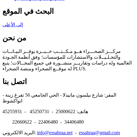
البحث في الموقع
إلى الأعلى
من نحن
مركـــز الصحـــراء هــو مـكــتــب خــبــرة يوفــر البيـانــات
والتحـلـيــلات والاستشارات للمؤسسات؛ وفق أنظمة الجـودة
العالمية وله دراسات وتقاريــر منشــورة في جميع المجــالات؛ يتبع
له موقــع الصحراء ومنصة الصحراء PLUS.
اتصل بنا
المقر: شارع نيلسون مانيدلا - الحي الجامعي 56 تفرغ زينة -
انواكشوط
هاتف: 25000622 - 45250731 - 45255931
22660622 - 22406480 - 34406480
essahraa@gmail.com
-
info@essahraa.net
البريد الالكتروني: