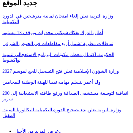
جديد الموقع
وزارة التربية تعلن إلغاء امتحان ثمانية مترشحين في الدورة
التكميلية
أطار: الدرك يفكك شبكتي مخدرات ويوقف 13 مشتبها
تهاطلات مطرية تشمل أربع مقاطعات في الحوض الشرقي
الحكومة: اكتمال معظم مكونات البرنامج الاستعجالي لتنمية
نواكشوط
وزارة الشؤون الإسلامية تعلن فتح التسجيل للحج لموسم 2027
ولد أعمر يتسلم مهامه نقيبا للهيئة الوطنية للمحامين
اتفاقية لتوسعة مستشفى الصداقة ورفع طاقته الاستيعابية إلى 200
سرير
وزارة التربية تعلن بدء تصحيح الدورة التكميلية للبكالوريا السبت
المقبل
عرض المزيد من الأخبار...