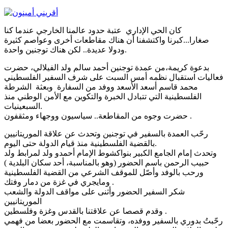
كان الحي الإداري عتبة حدود عالمنا الخارجي عندما كنا
صغارا...كبرنا واكتشفنا أن هناك مقاطعات أخرى وعواصم كثيرة
ودولا عديدة.. لكن هناك توجنين واحدة.
بدعوة كريمة،من عمدة توجنين أحمد سالم ولد الفيلالي، حضرت
فعاليات استقبال نظمه أمس السبت على شرف السفير الفلسطيني
محمد قاسم أسعد الأسعد ووفد من السفارة وبعثة الشرطة
الفلسطينية التي تتبادل الخبرة والتكوين مع الأمن الوطني منذ
السبعينيات.
حضرت وجوه من المقاطعة.. سياسيون ووجهاء ومثقفون .
رحّب العمدة بالسفير في توجنين وتحدث عن علاقة الموريتانيين
بالقضية الفلسطينية منذ قيام الدولة حتى اليوم.
وتحدث إمام الجامع الكبير بنواكشوط الإمام أحمدو ولد لمرابط ولد
حبيب الرحمن باسم الحضور (وهو بالمناسبة، أحد سكان البلدية )
ورحب بالوفد وأصّل للموقف الشرعي من القضية الفلسطينية
ومايجري في غزة من دمار وفتك .
شكر السفير الحضور وأثنى على مواقف الدولة والشعب
الموريتانيين
وقدم قصصا عن علاقتنا بالقدس وغزة وفلسطين .
رحّبتُ بدوري بالسفير ووفده، وتقاسمت مع الحضور بعضا من فهمي