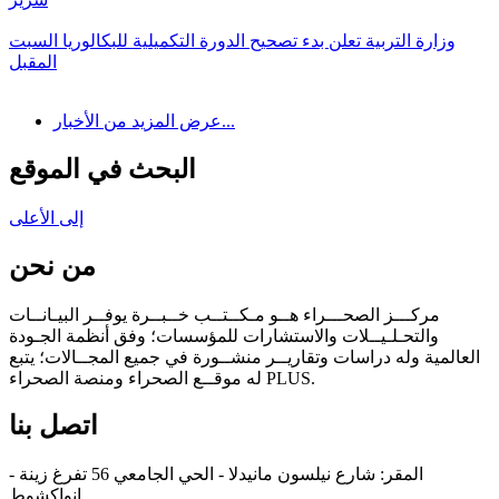
وزارة التربية تعلن بدء تصحيح الدورة التكميلية للبكالوريا السبت
المقبل
عرض المزيد من الأخبار...
البحث في الموقع
إلى الأعلى
من نحن
مركـــز الصحـــراء هــو مـكــتــب خــبــرة يوفــر البيـانــات
والتحـلـيــلات والاستشارات للمؤسسات؛ وفق أنظمة الجـودة
العالمية وله دراسات وتقاريــر منشــورة في جميع المجــالات؛ يتبع
له موقــع الصحراء ومنصة الصحراء PLUS.
اتصل بنا
المقر: شارع نيلسون مانيدلا - الحي الجامعي 56 تفرغ زينة -
انواكشوط