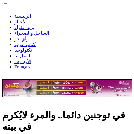
الرئيسية
الأخبار
بريد القراء
الساحل والصحراء
رأي حر
كتاب عرب
تكنولوجيا
اتصل بنا
الأرشيف
Français
في توجنين دائما.. والمرء لايُكرم
في بيته