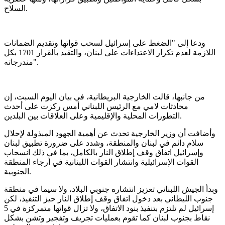
السلاح.
ودعا إلى "الضغط على إسرائيل لسحب قواتها وتقديم الضمانات
اللازمة لعدم تكرار الاعتداءات على لبنان، والتقيد بالقرار 1701 بكل
مندرجاته".
من جانبها، قالت الخارجية البريطانية، في بيان اليوم السبت، إن
محادثات لامي مع الرئيس اللبناني أمس ركزت على أحدث
التطورات المحلية والإقليمية وعلى العلاقات بين البلدين.
وأضافت أن وزير الخارجية تحدث عن أهمية الجهود المبذولة لإحلال
سلام دائم في لبنان والمنطقة، وشدد على ضرورة تطبيق لبنان
وإسرائيل اتفاق وقف إطلاق النار بالكامل، بما في ذلك انسحاب
القوات الإسرائيلية وانتشار القوات اللبنانية في أرجاء المنطقة
الجنوبية.
وبدأ الجيش اللبناني تعزيز انتشاره جنوبي البلاد، ولا سيما في منطقة
جنوب الليطاني بعد دخول اتفاق وقف إطلاق النار حيز التنفيذ، لكن
إسرائيل لم تلتزم بتنفيذ بنود الاتفاق، ولا تزال قواتها متمركزة في 5
نقاط بجنوب لبنان كما تقوم بعمليات تجريف وتفجير وتشن بشكل