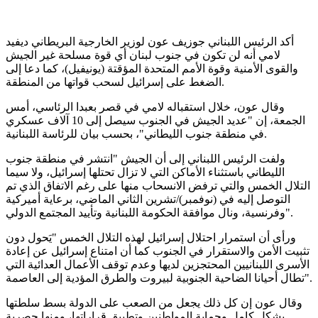
أكد الرئيس اللبناني جوزيف عون لوزير الخارجية البريطاني ديفيد
لامي أنه لن تكون في جنوب لبنان أي قوة مسلحة غير الجيش
والقوى الأمنية وقوة الأمم المتحدة المؤقتة (يونيفيل)، كما دعا إلى
الضغط على إسرائيل لسحب قواتها من المنطقة.
وقال عون، خلال استقباله لامي في قصر بعبدا الرئاسي، أمس
الجمعة، إن "عديد الجيش في الجنوب سيصل إلى 10 آلاف عسكري
في منطقة جنوب الليطاني"، بحسب بيان للرئاسة اللبنانية.
ولفت الرئيس اللبناني إلى أن الجيش "انتشر في منطقة جنوب
الليطاني باستثناء الأماكن التي لا تزال تحتلها إسرائيل، ولا سيما
التلال الخمس والتي ترفض الانسحاب منها على رغم الاتفاق الذي تم
التوصل إليه في (نوفمبر)/تشرين الثاني الماضي، برعاية أميركية
وفرنسية، ونال موافقة الحكومة اللبنانية وتأييد المجتمع الدولي".
ورأى أن استمرار احتلال إسرائيل لهذه التلال الخمس "يَحول دون
تثبيت الأمن والاستقرار في الجنوب كما أن امتناع إسرائيل عن إعادة
الأسرى اللبنانيين المحتجزين لديها وعدم توقف الأعمال العدائية التي
تطال أحيانا الضاحية الجنوبية لبيروت والطرق المؤدية إلى العاصمة".
وقال عون إن كل ذلك يجعل من الصعب على الدولة بسط سلطتها
بشكل كامل وحماية المواطنين وتطبيق قراراتها، ومنها حصرية