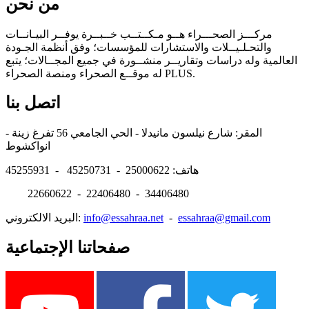
من نحن
مركـــز الصحـــراء هــو مـكــتــب خــبــرة يوفــر البيـانــات
والتحـلـيــلات والاستشارات للمؤسسات؛ وفق أنظمة الجـودة
العالمية وله دراسات وتقاريــر منشــورة في جميع المجــالات؛ يتبع
له موقــع الصحراء ومنصة الصحراء PLUS.
اتصل بنا
المقر: شارع نيلسون مانيدلا - الحي الجامعي 56 تفرغ زينة -
انواكشوط
هاتف: 25000622 - 45250731 - 45255931
22660622 - 22406480 - 34406480
essahraa@gmail.com
-
info@essahraa.net
البريد الالكتروني:
صفحاتنا الإجتماعية