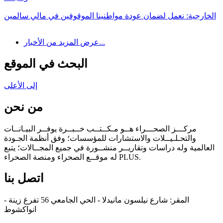
الخارجية: نعمل لضمان عودة مواطنينا الموقوفين في مالي سالمين
عرض المزيد من الأخبار...
البحث في الموقع
إلى الأعلى
من نحن
مركـــز الصحـــراء هــو مـكــتــب خــبــرة يوفــر البيـانــات
والتحـلـيــلات والاستشارات للمؤسسات؛ وفق أنظمة الجـودة
العالمية وله دراسات وتقاريــر منشــورة في جميع المجــالات؛ يتبع
له موقــع الصحراء ومنصة الصحراء PLUS.
اتصل بنا
المقر: شارع نيلسون مانيدلا - الحي الجامعي 56 تفرغ زينة -
انواكشوط