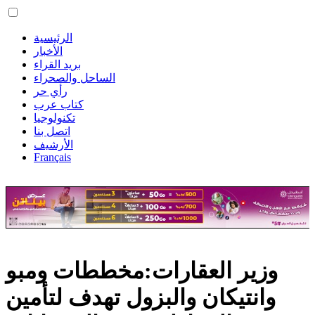
الرئيسية
الأخبار
بريد القراء
الساحل والصحراء
رأي حر
كتاب عرب
تكنولوجيا
اتصل بنا
الأرشيف
Français
وزير العقارات:مخططات ومبو
وانتيكان والبزول تهدف لتأمين