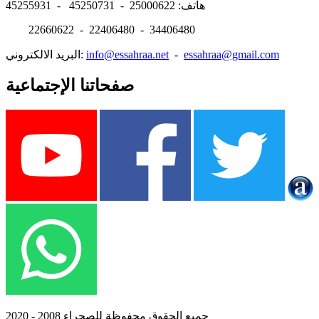
هاتف: 25000622 - 45250731 - 45255931
22660622 - 22406480 - 34406480
essahraa@gmail.com
-
info@essahraa.net
البريد الالكتروني:
صفحاتنا الإجتماعية
جميع الحقوق محفوظة للصحراء 2008 - 2020