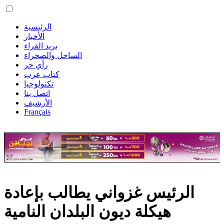
الرئيسية
الأخبار
بريد القراء
الساحل والصحراء
رأي حر
كتاب عرب
تكنولوجيا
اتصل بنا
الأرشيف
Français
هيكلة ديون البلدان النامية