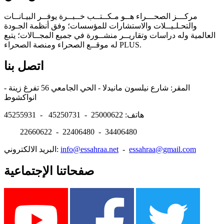
مركـــز الصحـــراء هــو مـكــتــب خــبــرة يوفــر البيـانــات
والتحـلـيــلات والاستشارات للمؤسسات؛ وفق أنظمة الجـودة
العالمية وله دراسات وتقاريــر منشــورة في جميع المجــالات؛ يتبع
له موقــع الصحراء ومنصة الصحراء PLUS.
اتصل بنا
المقر: شارع نيلسون مانيدلا - الحي الجامعي 56 تفرغ زينة -
انواكشوط
هاتف: 25000622 - 45250731 - 45255931
22660622 - 22406480 - 34406480
essahraa@gmail.com
-
info@essahraa.net
البريد الالكتروني:
صفحاتنا الإجتماعية