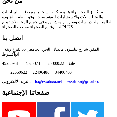
من نحن
مركـــز الصحـــراء هــو مـكــتــب خــبــرة يوفــر البيـانــات
والتحـلـيــلات والاستشارات للمؤسسات؛ وفق أنظمة الجـودة
العالمية وله دراسات وتقاريــر منشــورة في جميع المجــالات؛ يتبع
له موقــع الصحراء ومنصة الصحراء PLUS.
اتصل بنا
المقر: شارع نيلسون مانيدلا - الحي الجامعي 56 تفرغ زينة -
انواكشوط
هاتف: 25000622 - 45250731 - 45255931
22660622 - 22406480 - 34406480
essahraa@gmail.com
-
info@essahraa.net
البريد الالكتروني:
صفحاتنا الإجتماعية