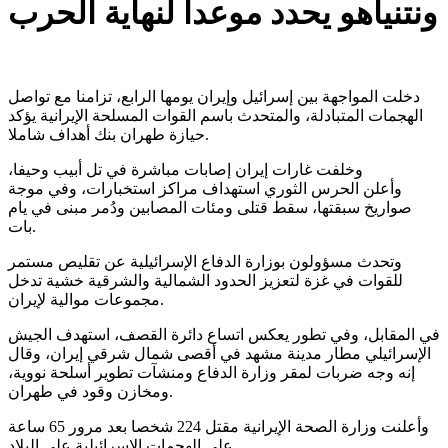
ونتنياهو يحدد موعدا لنهاية الحرب
دخلت المواجهة بين إسرائيل وإيران يومها الرابع، تزامنا مع تواصل
الهجمات المتبادلة، والمتحدث باسم القوات المسلحة الإيرانية يؤكد
حيازة طهران بنك أهداف شاملا.
وخلفت غارات إيران إصابات مباشرة في تل أبيب وحيفا،
وأعلن الحرس الثوري استهداف مراكز استخبارات، وفي موجة
صواريخ سبقتها، سقط قتلى ومئات المصابين ودُمر مبنى في يام
بات.
وتحدث مسؤولون بوزارة الدفاع الإسرائيلية عن تقليص مستمر
للقوات في غزة لتعزيز الحدود الشمالية والشرقية خشية تدخل
مجموعات موالية لإيران.
في المقابل، وفي تطور يعكس اتساع دائرة القصف، استهدف الجيش
الإسرائيلي مطار مدينة مشهد في أقصى شمال شرقي إيران، وقال
إنه وجه ضربات لمقر وزارة الدفاع ومنشآت تطوير أسلحة نووية،
ومخازن وقود في طهران.
وأعلنت وزارة الصحة الإيرانية مقتل 224 شخصا بعد مرور 65 ساعة
على الهجمات الإسرائيلية على البلاد.