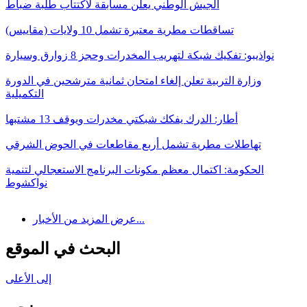
الجيش الوطني يعلن مسابقة لاكتتاب طلبة ضباط
تساقطات مطرية معتبرة تشمل 10 ولايات (مقاييس)
نواذيبو: تفكيك شبكة لتهريب المخدرات وحجز 8 زوارق وسيارة
وزارة التربية تعلن إلغاء امتحان ثمانية مترشحين في الدورة
التكميلية
أطار: الدرك يفكك شبكتي مخدرات ويوقف 13 مشتبها
تهاطلات مطرية تشمل أربع مقاطعات في الحوض الشرقي
الحكومة: اكتمال معظم مكونات البرنامج الاستعجالي لتنمية
نواكشوط
عرض المزيد من الأخبار...
البحث في الموقع
إلى الأعلى