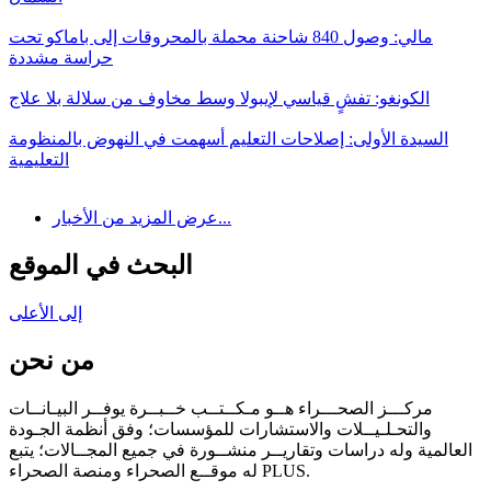
مالي: وصول 840 شاحنة محملة بالمحروقات إلى باماكو تحت
حراسة مشددة
الكونغو: تفشٍ قياسي لإيبولا وسط مخاوف من سلالة بلا علاج
السيدة الأولى: إصلاحات التعليم أسهمت في النهوض بالمنظومة
التعليمية
عرض المزيد من الأخبار...
البحث في الموقع
إلى الأعلى
من نحن
مركـــز الصحـــراء هــو مـكــتــب خــبــرة يوفــر البيـانــات
والتحـلـيــلات والاستشارات للمؤسسات؛ وفق أنظمة الجـودة
العالمية وله دراسات وتقاريــر منشــورة في جميع المجــالات؛ يتبع
له موقــع الصحراء ومنصة الصحراء PLUS.