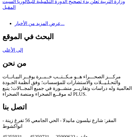
وزارة التربية تعلن بدء تصحيح الدورة التكميلية للبكالوريا السبت
المقبل
عرض المزيد من الأخبار...
البحث في الموقع
إلى الأعلى
من نحن
مركـــز الصحـــراء هــو مـكــتــب خــبــرة يوفــر البيـانــات
والتحـلـيــلات والاستشارات للمؤسسات؛ وفق أنظمة الجـودة
العالمية وله دراسات وتقاريــر منشــورة في جميع المجــالات؛ يتبع
له موقــع الصحراء ومنصة الصحراء PLUS.
اتصل بنا
المقر: شارع نيلسون مانيدلا - الحي الجامعي 56 تفرغ زينة -
انواكشوط
هاتف: 25000622 - 45250731 - 45255931