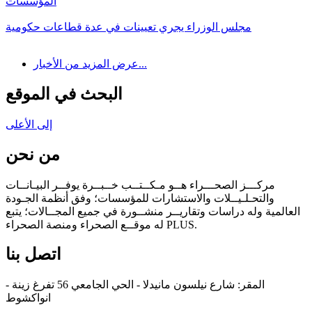
المؤسسات
مجلس الوزراء يجري تعيينات في عدة قطاعات حكومية
عرض المزيد من الأخبار...
البحث في الموقع
إلى الأعلى
من نحن
مركـــز الصحـــراء هــو مـكــتــب خــبــرة يوفــر البيـانــات
والتحـلـيــلات والاستشارات للمؤسسات؛ وفق أنظمة الجـودة
العالمية وله دراسات وتقاريــر منشــورة في جميع المجــالات؛ يتبع
له موقــع الصحراء ومنصة الصحراء PLUS.
اتصل بنا
المقر: شارع نيلسون مانيدلا - الحي الجامعي 56 تفرغ زينة -
انواكشوط