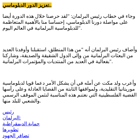
تعزيز الدور الدبلوماسي..
وجاء في خطاب رئيس البرلمان: "لقد حرصنا خلال هذه الدورة أيضا
على مواصلة دورنا الدبلوماسي، إحساسا منا بالأهمية المتعاظمة
للدبلوماسية البرلمانية في العالم اليوم".
وأضاف رئيس البرلمان أنه "من هذا المنطلق، استقبلنا وأوفدنا العديد
من البعثات البرلمانية من وإلى الدول الشقيقة والصديقة، وشاركنا
بفعالية في العديد من المنتديات والمؤتمرات البرلمانية".
وأعرب ولد مكت عن أمله في أن يشكل الأمر دعما قويا لدبلوماسية
موريتانيا التقليدية، ولمواقفها الثابتة من القضايا العادلة وعلى رأسها
القضية الفلسطينية التي نغتنم هذه المناسبة لنثمن الموقف الرسمي
والشعبي للبلد منها.
رئيس
البرلمان:
حماية الديمقراطية
تطويرها
تضافر الجهود