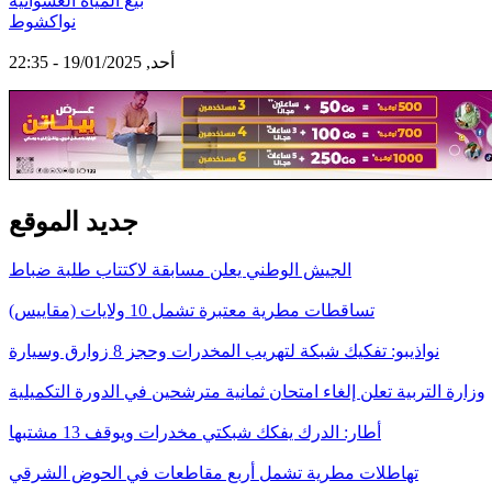
بيع المياه العشوائية
نواكشوط
أحد, 19/01/2025 - 22:35
جديد الموقع
الجيش الوطني يعلن مسابقة لاكتتاب طلبة ضباط
تساقطات مطرية معتبرة تشمل 10 ولايات (مقاييس)
نواذيبو: تفكيك شبكة لتهريب المخدرات وحجز 8 زوارق وسيارة
وزارة التربية تعلن إلغاء امتحان ثمانية مترشحين في الدورة التكميلية
أطار: الدرك يفكك شبكتي مخدرات ويوقف 13 مشتبها
تهاطلات مطرية تشمل أربع مقاطعات في الحوض الشرقي