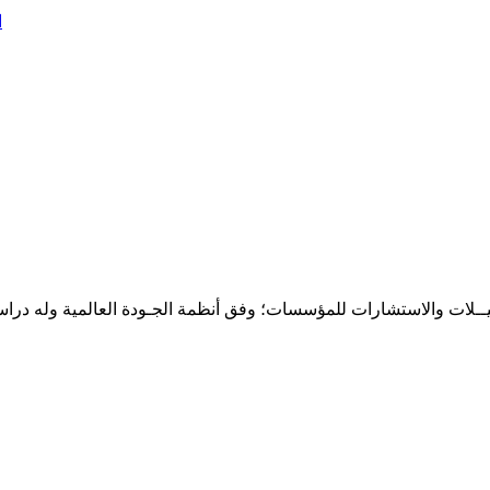
ا
حـلـيــلات والاستشارات للمؤسسات؛ وفق أنظمة الجـودة العالمية وله درا
المقر: شارع نيلسون مانيدلا - الحي الجامعي 56 تفرغ زينة - انواكشوط