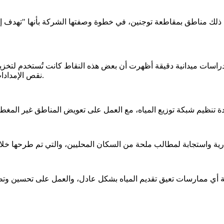
ى دراسات ميدانية دقيقة أظهرت أن بعض هذه النقاط كانت تُستخدم لتخزي
نقص الإمدادات في المناطق المجاورة وأثر على عدالة التوزيع" على حد تعبير البيان.