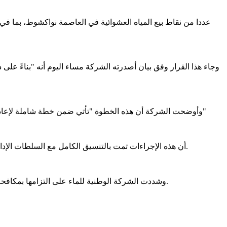
وجاء هذا القرار وفق بيان أصدرته الشركة مساء اليوم أنه "بناءً عل
وأوضحت الشركة أن هذه الخطوة "تأتي ضمن خطة شاملة لإعادة تنظيم شبكة توزيع المياه، مع العمل على تعويض المناطق غير المغطاة بشبكة المياه بإنشاء نقاط توزيع جديدة لضمان توفير الخدمة للجميع"
وأكدت SNDE أن هذه الإجراءات تمت بالتنسيق الكامل مع السلطات الإدارية واستجابة لمطالب ملحة من السكان المحليين، والتي تم طرحها خلال الاجتماعات التشاورية المتعلقة بالتنمية في العاصمة.
وشددت الشركة الوطنية للماء على التزامها بمكافحة أي ممارسات تعيق تقديم المياه بشكل عادل، والعمل على تحسين وتطوير خدماتها لضمان استفادة جميع المواطنين من هذه الخدمة الحيوية.