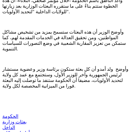
وأكد الناطق باسم الحكومة -خلال مؤتمر صحفي، الثلاثاء- أن هذه
الخطوة ستتم بناءً على ما ستقرره البعثات الوزارية بعد زيارتها
للولايات الداخلية "لتحديد الأولويات".
وأوضح الوزير أن هذه البعثات ستسمح بمزيد من تشخيص مشاكل
المواطنين، ومن تحقيق العدالة في الخدمات المقدمة لهم، كما
ستمكن من تعزيز المقاربة الشعبية في وضع التصورات للسياسات
التنموية.
وأوضح ولد أمدو أن كل بعثة ستكون برئاسة وزير وعضوية مستشار
لرئيس الجمهورية وآخر للوزير الأول، وستجتمع مع عمد كل ولاية
لتحديد الأولويات، مضيفا أن الحكومة ستنفذ ما توصلت إليه البعثة
فورا من الميزانية المخصصة لكل ولاية.
الحكومة
بعثات وزارية
الداخل