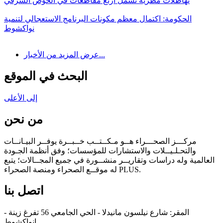
تهاطلات مطرية تشمل أربع مقاطعات في الحوض الشرقي
الحكومة: اكتمال معظم مكونات البرنامج الاستعجالي لتنمية
نواكشوط
عرض المزيد من الأخبار...
البحث في الموقع
إلى الأعلى
من نحن
مركـــز الصحـــراء هــو مـكــتــب خــبــرة يوفــر البيـانــات
والتحـلـيــلات والاستشارات للمؤسسات؛ وفق أنظمة الجـودة
العالمية وله دراسات وتقاريــر منشــورة في جميع المجــالات؛ يتبع
له موقــع الصحراء ومنصة الصحراء PLUS.
اتصل بنا
المقر: شارع نيلسون مانيدلا - الحي الجامعي 56 تفرغ زينة -
انواكشوط