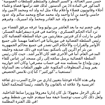
حسن سير العدالة، و"السير المطرد والمنتظم للسلطات العمومية"
المذكور في المادة 24 من الدستور. لذلك فقد ترأسها قضاة وعلماء
أجلاء وقانونيون فضلاء وأعلام نبلاء مثل ابه ولد انه ومحمد الأمين ولد
حامني وأحمد بن أبا وأحمد ولد محمد صالح ومحمد سالم ولد عدود
وأحمدو ولد عبد القادر ومحمدٌ ولد امبيريك.. وغيرهم.
وفي خضم تيه ما بعد العاشر من يوليو وما عرفه مرفق القضاء من
ترد أثناء الحكم العسكري - وخاصة في فترة ديمقراطية العسكر-
فإني ما زلت أذكر فترتين متقاربتين من حياة السلطة القضائية كان
رئيس السلطة القضائية في موريتانيا في احداهما مهيمنا على جميع
الأوامر والقرارات والأحكام التي تصدر في جميع محاكم الجمهورية
من بئر أم اڭرين إلى باسكنو، يساعده في ذلك صديقه وحليفه
المدعي العام. أما في الأخرى فقد كان الأمر أشد.. حيث كان رئيس
السلطة القضائية يرسل سائقه إلى ركن مسجد ابن عباس للقاء
زبون وإيداع ما يستلمه منه في حساب مصرفي! وكان أحد حوارييه
يغير ويبدل المنطوقات المكتوبة على ظهور الملفات بعد المداولة
مستعينا بـ"كوركتير"! كنا إذن نلامس الحضيض!
وفي هذه الأثناء فوجئنا بتعيين إداري من خارج السرب ذي ثقافة
فرنسية ولا علاقة له بالقانون ولا بالفقه، رئيسا للمحكمة العليا!
لم يكن الرجل مجهولا؛ بل كان إداريا معروفا ووزيرا سابقا للداخلية.
ولعل ذلك كان سبب توجسنا خيفة مما سيقدم عليه من شطط وبغي
في تلك الفترة المظلمة!