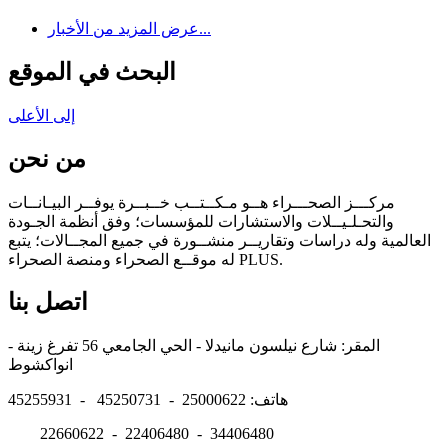
عرض المزيد من الأخبار...
البحث في الموقع
إلى الأعلى
من نحن
مركـــز الصحـــراء هــو مـكــتــب خــبــرة يوفــر البيـانــات
والتحـلـيــلات والاستشارات للمؤسسات؛ وفق أنظمة الجـودة
العالمية وله دراسات وتقاريــر منشــورة في جميع المجــالات؛ يتبع
له موقــع الصحراء ومنصة الصحراء PLUS.
اتصل بنا
المقر: شارع نيلسون مانيدلا - الحي الجامعي 56 تفرغ زينة -
انواكشوط
هاتف: 25000622 - 45250731 - 45255931
22660622 - 22406480 - 34406480