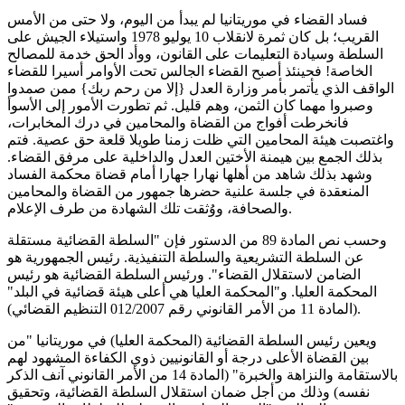
فساد القضاء في موريتانيا لم يبدأ من اليوم، ولا حتى من الأمس
القريب؛ بل كان ثمرة لانقلاب 10 يوليو 1978 واستيلاء الجيش على
السلطة وسيادة التعليمات على القانون، ووأد الحق خدمة للمصالح
الخاصة! فحينئذ أصبح القضاء الجالس تحت الأوامر أسيرا للقضاء
الواقف الذي يأتمر بأمر وزارة العدل {إلا من رحم ربك} ممن صمدوا
وصبروا مهما كان الثمن، وهم قليل. ثم تطورت الأمور إلى الأسوأ
فانخرطت أفواج من القضاة والمحامين في درك المخابرات،
واغتصبت هيئة المحامين التي ظلت زمنا طويلا قلعة حق عصية. فتم
بذلك الجمع بين هيمنة الأختين العدل والداخلية على مرفق القضاء.
وشهد بذلك شاهد من أهلها نهارا جهارا أمام قضاة محكمة الفساد
المنعقدة في جلسة علنية حضرها جمهور من القضاة والمحامين
والصحافة، ووُثقت تلك الشهادة من طرف الإعلام.
وحسب نص المادة 89 من الدستور فإن "السلطة القضائية مستقلة
عن السلطة التشريعية والسلطة التنفيذية. رئيس الجمهورية هو
الضامن لاستقلال القضاء". ورئيس السلطة القضائية هو رئيس
المحكمة العليا. و"المحكمة العليا هي أعلى هيئة قضائية في البلد"
(المادة 11 من الأمر القانوني رقم 012/2007 التنظيم القضائي).
ويعين رئيس السلطة القضائية (المحكمة العليا) في موريتانيا "من
بين القضاة الأعلى درجة أو القانونيين ذوي الكفاءة المشهود لهم
بالاستقامة والنزاهة والخبرة" (المادة 14 من الأمر القانوني آنف الذكر
نفسه) وذلك من أجل ضمان استقلال السلطة القضائية، وتحقيق