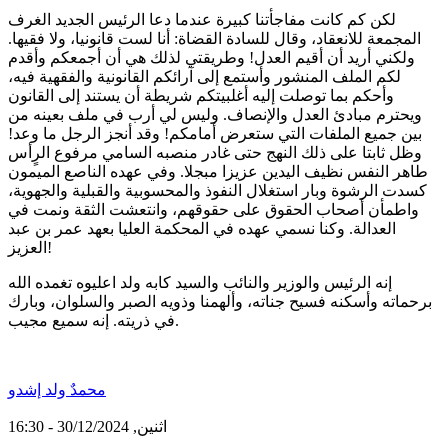
لكن كم كانت مفاجأتنا كبيرة عندما دعا الرئيس الجديد الغرف
المجمعة للانعقاد، وقال للسادة القضاة: أنا لست قانونيا، ولا فقيها.
ولكني أريد أن أقيم العدل! وطريقتي لذلك هي أن أجمعكم وأقدم
لكم الملف المنشور وأستمع إلى آرائكم القانونية والفقهية فيه،
وأحكم بما توصلت إليه أغلبيتكم شريطة أن يستند إلى القانون
ويحترم مبادئ العدل والإنصاف. وليس لي أرب في ملف بعينه من
بين جميع الملفات التي ستعرض أمامكم! وقد أنجز الرجل ما وعد!
وظل ثابتا على ذلك النهج حتى غادر منصبه السامي مرفوع الرٍأس
طاهر النفس نظيف اليدين عزيزا مبجلا. وفي عهده الناصع الميمون
كسدت الرشوة وبار استغلال النفوذ والمحسوبية والقبلية والجهوية،
واطمأن أصحاب الحقوق على حقوقهم، وانتعشت الثقة ونمت في
العدالة. وكنا نسمي عهده في المحكمة العليا بعهد عمر بن عبد
العزيز!
إنه الرئيس والوزير والنائب والسيد كابه ولد اعليوه تغمده الله
برحماته وأسكنه فسيح جناته، وألهمنا وذويه الصبر والسلوان، وبارك
في ذريته. إنه سميع مجيب.
محمدٌ ولد إشدو
اثنين, 30/12/2024 - 16:30