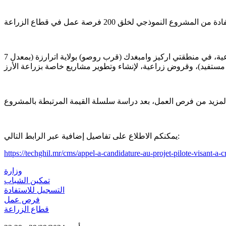
وأوضحت الوزارة في منشور على فيسبوك، أن البرنامج سيستفيد من خلاله 92 من حاملي الشهادات من عقود استغلال مساحات زراعية، في منطقتي اركيز وامبغدك (قرب روصو) بولاية اترارزة (بمعدل 7
يمكنكم الاطلاع على تفاصيل إضافية عبر الرابط التالي:
https://techghil.mr/cms/appel-a-candidature-au-projet-pilote-visant-a-cr
وزارة
تمكين الشباب
التسجيل للاستفادة
فرص عمل
قطاع الزراعة