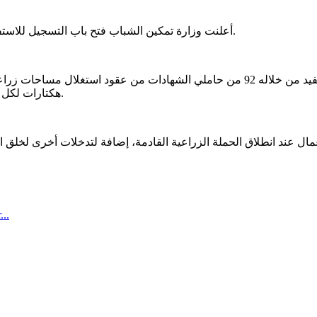
أعلنت وزارة تمكين الشباب فتح باب التسجيل للاستفادة من المشروع النموذجي لخلق 200 فرصة عمل في قطاع الزراعة.
هكتارات لكل مستفيد)، وقروض زراعية، لإنشاء وتطوير مشاريع خاصة بزراعة الأرز.
...