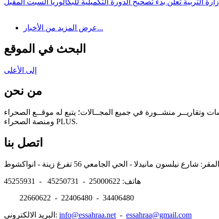
ارة التربية تعلن بدء تصحيح الدورة التكميلية للبكالوريا السبت المقبل
عرض المزيد من الأخبار...
البحث في الموقع
إلى الأعلى
من نحن
سات وتقاريــر منشــورة في جميع المجــالات؛ يتبع له موقــع الصحراء
ومنصة الصحراء PLUS.
اتصل بنا
هاتف: 25000622 - 45250731 - 45255931
22660622 - 22406480 - 34406480
essahraa@gmail.com
-
info@essahraa.net
البريد الالكتروني: