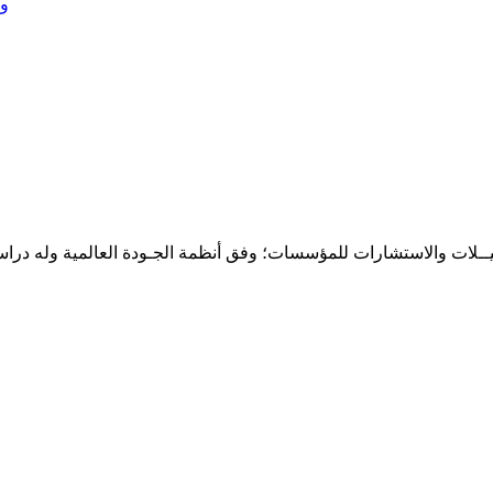
وز
حـلـيــلات والاستشارات للمؤسسات؛ وفق أنظمة الجـودة العالمية وله درا
المقر: شارع نيلسون مانيدلا - الحي الجامعي 56 تفرغ زينة - انواكشوط