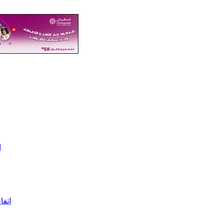
ا
اتفا