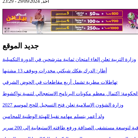
أحد, 29/09/2024 - 23:29
جديد الموقع
وزارة التربية تعلن إلغاء امتحان ثمانية مترشحين في الدورة التكميلية
أطار: الدرك يفكك شبكتي مخدرات ويوقف 13 مشتبها
تهاطلات مطرية تشمل أربع مقاطعات في الحوض الشرقي
لحكومة: اكتمال معظم مكونات البرنامج الاستعجالي لتنمية نواكشوط
وزارة الشؤون الإسلامية تعلن فتح التسجيل للحج لموسم 2027
ولد أعمر يتسلم مهامه نقيبا للهيئة الوطنية للمحامين
قية لتوسعة مستشفى الصداقة ورفع طاقته الاستيعابية إلى 200 سرير