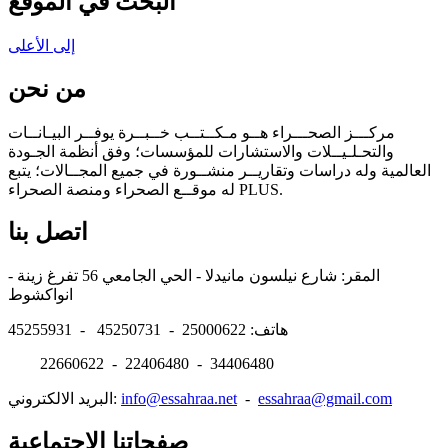
البحث في الموقع
إلى الأعلى
من نحن
مركـــز الصحـــراء هــو مـكــتــب خــبــرة يوفــر البيـانــات
والتحـلـيــلات والاستشارات للمؤسسات؛ وفق أنظمة الجـودة
العالمية وله دراسات وتقاريــر منشــورة في جميع المجــالات؛ يتبع
له موقــع الصحراء ومنصة الصحراء PLUS.
اتصل بنا
المقر: شارع نيلسون مانيدلا - الحي الجامعي 56 تفرغ زينة -
انواكشوط
هاتف: 25000622 - 45250731 - 45255931
22660622 - 22406480 - 34406480
essahraa@gmail.com
-
info@essahraa.net
البريد الالكتروني:
صفحاتنا الإجتماعية