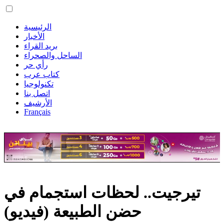
الرئيسية
الأخبار
بريد القراء
الساحل والصحراء
رأي حر
كتاب عرب
تكنولوجيا
اتصل بنا
الأرشيف
Français
تيرجيت.. لحظات استجمام في
حضن الطبيعة (فيديو)