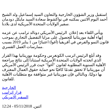
استقبل وزير الشؤون الخارجية والتعاون السيد إسماعيل ولد الشيخ
أحمد اليوم الاثنين بمكتبه في نواكشوط سعادة السيد مايكل دودمان
سفير الولايات المتحدة الأمريكية لدى بلادنا.
ويأتي اللقاء بعد إعلان الرئيس الأمريكي دونالد ترامب عن عزمه
إنهاء أهلية موريتانيا للحصول على مزايا التفضيل التجاري بموجب
قانون النمو والفرص في أفريقيا (أغوا) اعتبارًا من 1 يناير 2019 بسبب
ممارسات العمل القسري.
وقد أبلغ الرئيس اترمب الكونغرس وحكومة موريتانيا بهذا القرار
الذي اتخذته الولايات المتحدة الأمريكية استناداً إلى نتائج مراجعة
الأهلية السنوية المطلوبة لقانون "أغوا" حيث قرر الرئيس الأمريكي
أن موريتانيا لا تحقق تقدمًا كافيًا نحو حماية حقوق العمال المعترف
بها دوليًا، وبالتالي فإن موريتانيا غير متوافقة مع متطلبات الأهلية
للقانون.
الخارجية
قرار اترامب
السفير الامريكي
اثنين, 05/11/2018 - 12:24