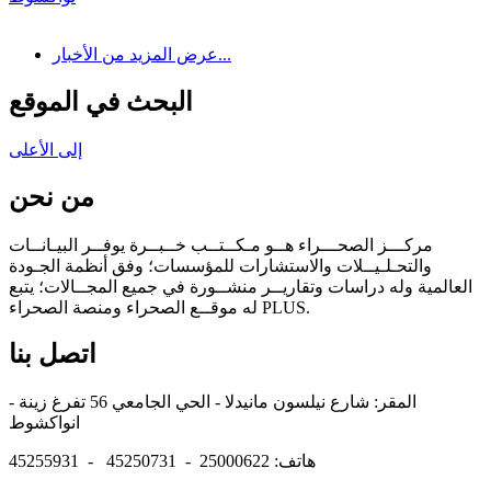
عرض المزيد من الأخبار...
البحث في الموقع
إلى الأعلى
من نحن
مركـــز الصحـــراء هــو مـكــتــب خــبــرة يوفــر البيـانــات
والتحـلـيــلات والاستشارات للمؤسسات؛ وفق أنظمة الجـودة
العالمية وله دراسات وتقاريــر منشــورة في جميع المجــالات؛ يتبع
له موقــع الصحراء ومنصة الصحراء PLUS.
اتصل بنا
المقر: شارع نيلسون مانيدلا - الحي الجامعي 56 تفرغ زينة -
انواكشوط
هاتف: 25000622 - 45250731 - 45255931