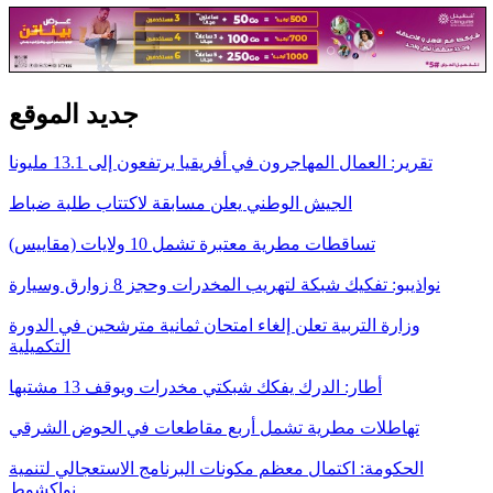
جديد الموقع
تقرير: العمال المهاجرون في أفريقيا يرتفعون إلى 13.1 مليونا
الجيش الوطني يعلن مسابقة لاكتتاب طلبة ضباط
تساقطات مطرية معتبرة تشمل 10 ولايات (مقاييس)
نواذيبو: تفكيك شبكة لتهريب المخدرات وحجز 8 زوارق وسيارة
وزارة التربية تعلن إلغاء امتحان ثمانية مترشحين في الدورة
التكميلية
أطار: الدرك يفكك شبكتي مخدرات ويوقف 13 مشتبها
تهاطلات مطرية تشمل أربع مقاطعات في الحوض الشرقي
الحكومة: اكتمال معظم مكونات البرنامج الاستعجالي لتنمية
نواكشوط