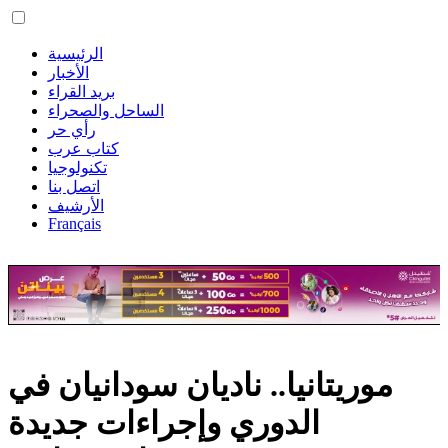
الرئيسية
الأخبار
بريد القراء
الساحل والصحراء
رأي حر
كتاب عرب
تكنولوجيا
اتصل بنا
الأرشيف
Français
موريتانيا.. ناديان سودانيان في
الدوري وإجراءات جديدة