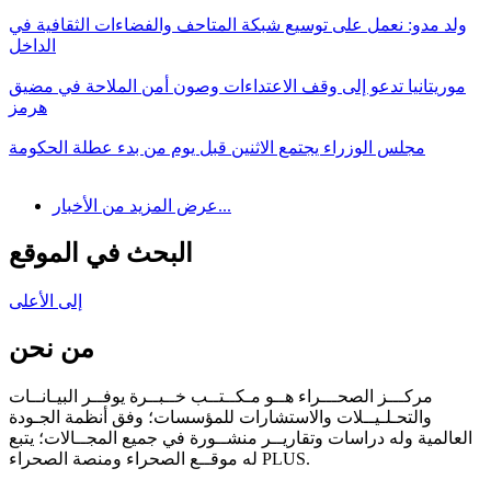
ولد مدو: نعمل على توسيع شبكة المتاحف والفضاءات الثقافية في
الداخل
موريتانيا تدعو إلى وقف الاعتداءات وصون أمن الملاحة في مضيق
هرمز
مجلس الوزراء يجتمع الاثنين قبل يوم من بدء عطلة الحكومة
عرض المزيد من الأخبار...
البحث في الموقع
إلى الأعلى
من نحن
مركـــز الصحـــراء هــو مـكــتــب خــبــرة يوفــر البيـانــات
والتحـلـيــلات والاستشارات للمؤسسات؛ وفق أنظمة الجـودة
العالمية وله دراسات وتقاريــر منشــورة في جميع المجــالات؛ يتبع
له موقــع الصحراء ومنصة الصحراء PLUS.