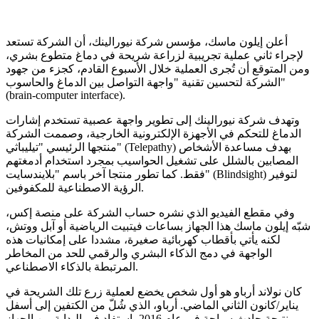
أعلن إيلون ماسك، مؤسس شركة نيورالينك، أن الشركة تستعد
لإجراء ثاني عملية تجريبية لزراعة شريحة في دماغ متطوع بشري،
ومن المتوقع أن تُجرى العملية خلال الأسبوع القادم، كجزء من جهود
الشركة لتحسين تقنية "واجهة التواصل بين الدماغ والحاسوب"
(brain-computer interface).
وتهدف شركة نيورالينك إلى تطوير واجهة عصبية تستخدم إشارات
الدماغ للتحكم في الأجهزة الإلكترونية الخارجية، وصممت الشركة
منتجها الرئيسي "تيليباثي" (Telepathy) بهدف مساعدة الأشخاص
المصابين بالشلل على تشغيل الحواسيب بمجرد استخدام أدمغتهم
فقط. كما تطور منتجا آخر باسم "بلايندسايت" (Blindsight) لتوفير
الرؤية الاصطناعية للمكفوفين.
وفي مقطع الفيديو الذي نشره حساب الشركة على منصة إكس،
شبّه إيلون ماسك هذا الجهاز بساعات فيتبيت الرياضية أو آبل ووتش،
لكنه يأتي بأقطاب كهربائية صغيرة، مشددا على إمكانيات هذه
الواجهة في دمج الذكاء البشري والرقمي للحد من المخاطر
المرتبطة بالذكاء الاصطناعي.
كان نولاند أرباو هو أول شخص يخضع لعملية زرع تلك الشريحة في
يناير/كانون الثاني الماضي. أرباو، الذي شُلّ من الكتفين إلى أسفل
نتيجة حادث سباحة في عام 2016، استفاد في البداية من الجهاز