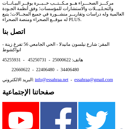
مركـــز الصحـــراء هــو مـكــتــب خــبــرة يوفــر البيـانــات
والتحـلـيــلات والاستشارات للمؤسسات؛ وفق أنظمة الجـودة
العالمية وله دراسات وتقاريــر منشــورة في جميع المجــالات؛ يتبع
له موقــع الصحراء ومنصة الصحراء PLUS.
اتصل بنا
المقر: شارع نيلسون مانيدلا - الحي الجامعي 56 تفرغ زينة -
انواكشوط
هاتف: 25000622 - 45250731 - 45255931
22660622 - 22406480 - 34406480
essahraa@gmail.com
-
info@essahraa.net
البريد الالكتروني:
صفحاتنا الإجتماعية