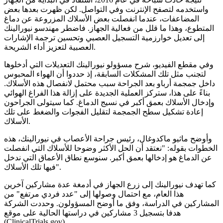
واستخدمه لتصفح الإنترنت وفي التواصل. لكن ظهرت بعدها بعض
المضاعفات، عندما انفصلت بعض الأسلاك المزروعة عن دماغ
المتطوع، وهذا ما قلل من فعالية الجهاز. فاضطر مهندسو نيورالينك
إلى تعديل خوارزمية التسجيل العصبي وتحسين ترجمة الإشارات
العصبية لتعزيز أداء الشريحة.
وفي مقطع الفيديو، شرح مسؤولو نيورالينك التعديلات التي أدخلوها
لتجنب مثل تلك المشكلات السابقة، إذ حددوا أن الهواء المحبوس
داخل جمجمة أرباو بعد الجراحة سبب محتمل لانفصال هذه الأسلاك.
بناءً على هذا، ستركز العملية الجديدة على إزالة هذا الفراغ الهوائي
وإدخال الأسلاك بعمق أكبر في نسيج الدماغ. كما سيتولى الجراحون
إعادة تشكيل سطح الجمجمة لتقليل الفجوات والضغط على تلك
الأسلاك.
وأوضح ماثيو ماكدوغال، رئيس جراحة الأعصاب في نيورالينك، هذه
الخطوات بقوله: "نعتقد أن الحل الأكثر وضوحا للأسلاك التي انفصلت
عن الدماغ هو إدخالها بعمق أكبر. سنوسع نطاق الأعماق التي ندخل
فيها تلك الأسلاك".
كما تهدف نيورالينك إلى زرع الجهاز في أدمغة عدة مشاركين آخرين
هذا العام، مع احتمال وصولها إلى "عدد فردي مرتفع" من
المشاركين في الدراسة، وفق ما أوضح المسؤولون. وحددت الشركة
هدفا بتسجيل 3 مشاركين في دراستها الحالية على موقع
(ClinicalTrials.gov).