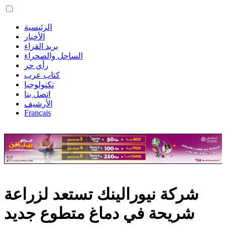
الرئيسية
الأخبار
بريد القراء
الساحل والصحراء
رأي حر
كتاب عرب
تكنولوجيا
اتصل بنا
الأرشيف
Français
شركة نيورالينك تستعد لزراعة
شريحة في دماغ متطوع جديد