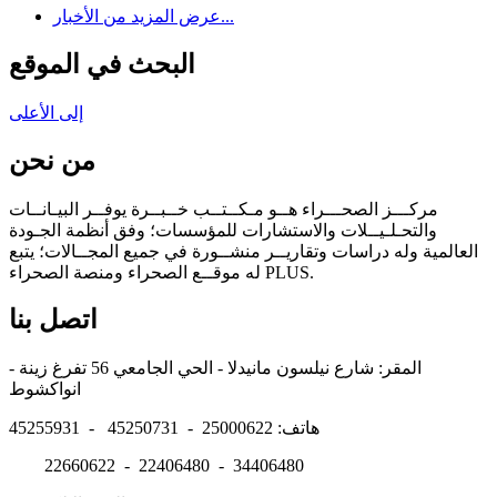
عرض المزيد من الأخبار...
البحث في الموقع
إلى الأعلى
من نحن
مركـــز الصحـــراء هــو مـكــتــب خــبــرة يوفــر البيـانــات
والتحـلـيــلات والاستشارات للمؤسسات؛ وفق أنظمة الجـودة
العالمية وله دراسات وتقاريــر منشــورة في جميع المجــالات؛ يتبع
له موقــع الصحراء ومنصة الصحراء PLUS.
اتصل بنا
المقر: شارع نيلسون مانيدلا - الحي الجامعي 56 تفرغ زينة -
انواكشوط
هاتف: 25000622 - 45250731 - 45255931
22660622 - 22406480 - 34406480