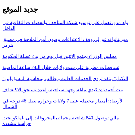
جديد الموقع
ولد مدو: نعمل على توسيع شبكة المتاحف والفضاءات الثقافية في
الداخل
موريتانيا تدعو إلى وقف الاعتداءات وصون أمن الملاحة في مضيق
هرمز
مجلس الوزراء يجتمع الاثنين قبل يوم من بدء عطلة الحكومة
تساقطات مطرية على ست ولايات خلال الـ24 ساعة الماضية
"التكتل" ينتقد تردي الخدمات العامة ويطالب بمحاسبة المسؤولين
بنت أحمدناه: كيدي ماغه وجهة سياحية واعدة تستحق الاكتشاف
الأرصاد: أمطار محتملة على 7 ولايات وحرارة تصل 46 درجة في
الشمال
مالي: وصول 840 شاحنة محملة بالمحروقات إلى باماكو تحت
حراسة مشددة