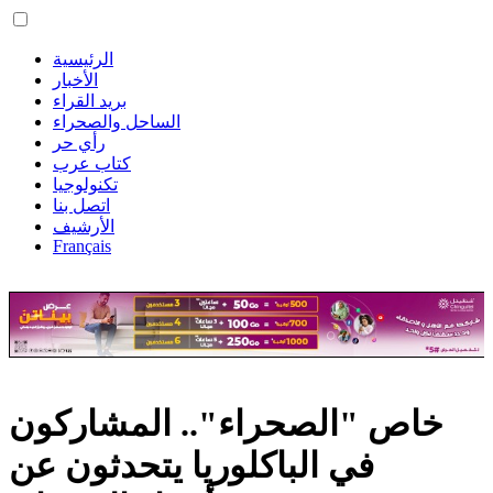
الرئيسية
الأخبار
بريد القراء
الساحل والصحراء
رأي حر
كتاب عرب
تكنولوجيا
اتصل بنا
الأرشيف
Français
خاص "الصحراء".. المشاركون
في الباكلوريا يتحدثون عن