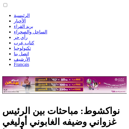
الرئيسية
الأخبار
بريد القراء
الساحل والصحراء
رأي حر
كتاب عرب
تكنولوجيا
اتصل بنا
الأرشيف
Français
نواكشوط: مباحثات بين الرئيس
غزواني وضيفه الغابوني أوليغي