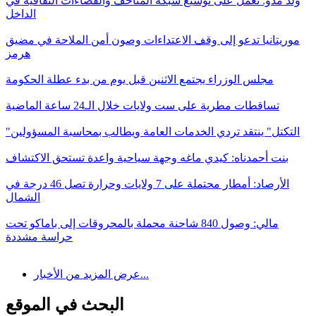
ولد مدو: نعمل على توسيع شبكة المتاحف والفضاءات الثقافية في
الداخل
موريتانيا تدعو إلى وقف الاعتداءات وصون أمن الملاحة في مضيق
هرمز
مجلس الوزراء يجتمع الاثنين قبل يوم من بدء عطلة الحكومة
تساقطات مطرية على ست ولايات خلال الـ24 ساعة الماضية
"التكتل" ينتقد تردي الخدمات العامة ويطالب بمحاسبة المسؤولين
بنت أحمدناه: كيدي ماغه وجهة سياحية واعدة تستحق الاكتشاف
الأرصاد: أمطار محتملة على 7 ولايات وحرارة تصل 46 درجة في
الشمال
مالي: وصول 840 شاحنة محملة بالمحروقات إلى باماكو تحت
حراسة مشددة
عرض المزيد من الأخبار...
البحث في الموقع