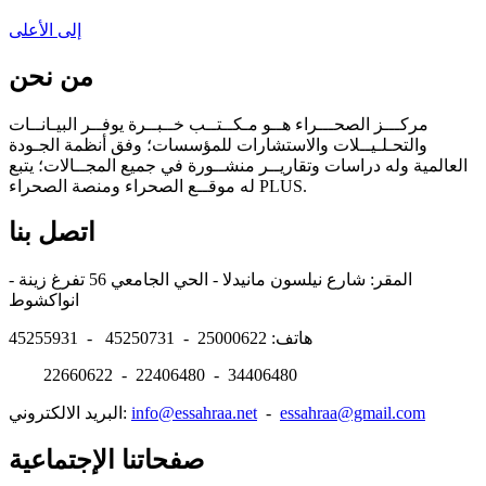
إلى الأعلى
من نحن
مركـــز الصحـــراء هــو مـكــتــب خــبــرة يوفــر البيـانــات
والتحـلـيــلات والاستشارات للمؤسسات؛ وفق أنظمة الجـودة
العالمية وله دراسات وتقاريــر منشــورة في جميع المجــالات؛ يتبع
له موقــع الصحراء ومنصة الصحراء PLUS.
اتصل بنا
المقر: شارع نيلسون مانيدلا - الحي الجامعي 56 تفرغ زينة -
انواكشوط
هاتف: 25000622 - 45250731 - 45255931
22660622 - 22406480 - 34406480
essahraa@gmail.com
-
info@essahraa.net
البريد الالكتروني:
صفحاتنا الإجتماعية