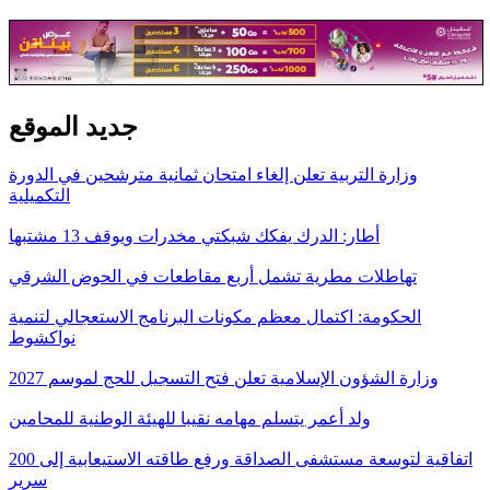
جديد الموقع
وزارة التربية تعلن إلغاء امتحان ثمانية مترشحين في الدورة
التكميلية
أطار: الدرك يفكك شبكتي مخدرات ويوقف 13 مشتبها
تهاطلات مطرية تشمل أربع مقاطعات في الحوض الشرقي
الحكومة: اكتمال معظم مكونات البرنامج الاستعجالي لتنمية
نواكشوط
وزارة الشؤون الإسلامية تعلن فتح التسجيل للحج لموسم 2027
ولد أعمر يتسلم مهامه نقيبا للهيئة الوطنية للمحامين
اتفاقية لتوسعة مستشفى الصداقة ورفع طاقته الاستيعابية إلى 200
سرير