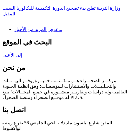
وزارة التربية تعلن بدء تصحيح الدورة التكميلية للبكالوريا السبت
المقبل
عرض المزيد من الأخبار...
البحث في الموقع
إلى الأعلى
من نحن
مركـــز الصحـــراء هــو مـكــتــب خــبــرة يوفــر البيـانــات
والتحـلـيــلات والاستشارات للمؤسسات؛ وفق أنظمة الجـودة
العالمية وله دراسات وتقاريــر منشــورة في جميع المجــالات؛ يتبع
له موقــع الصحراء ومنصة الصحراء PLUS.
اتصل بنا
المقر: شارع نيلسون مانيدلا - الحي الجامعي 56 تفرغ زينة -
انواكشوط