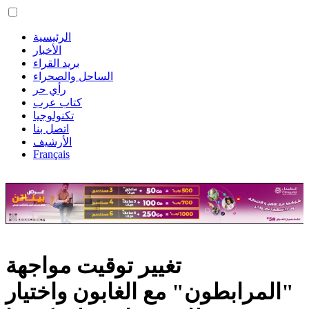
الرئيسية
الأخبار
بريد القراء
الساحل والصحراء
رأي حر
كتاب عرب
تكنولوجيا
اتصل بنا
الأرشيف
Français
تغيير توقيت مواجهة
"المرابطون" مع الغابون واختيار