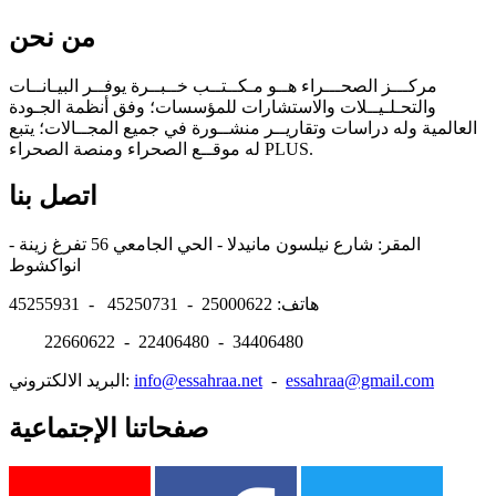
من نحن
مركـــز الصحـــراء هــو مـكــتــب خــبــرة يوفــر البيـانــات
والتحـلـيــلات والاستشارات للمؤسسات؛ وفق أنظمة الجـودة
العالمية وله دراسات وتقاريــر منشــورة في جميع المجــالات؛ يتبع
له موقــع الصحراء ومنصة الصحراء PLUS.
اتصل بنا
المقر: شارع نيلسون مانيدلا - الحي الجامعي 56 تفرغ زينة -
انواكشوط
هاتف: 25000622 - 45250731 - 45255931
22660622 - 22406480 - 34406480
essahraa@gmail.com
-
info@essahraa.net
البريد الالكتروني:
صفحاتنا الإجتماعية