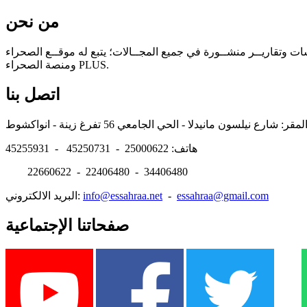
من نحن
سات وتقاريــر منشــورة في جميع المجــالات؛ يتبع له موقــع الصحراء
ومنصة الصحراء PLUS.
اتصل بنا
هاتف: 25000622 - 45250731 - 45255931
22660622 - 22406480 - 34406480
essahraa@gmail.com
-
info@essahraa.net
البريد الالكتروني:
صفحاتنا الإجتماعية