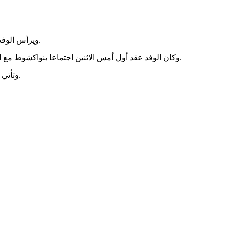
ويرأس الوفد الفريق اجريجوار د سينت كنتين مساعد قائد العمليات بأركان الجيوش الفرنسية وبعضوية اللواء برونو باراتز قائد العناصر الفرنسية بالسنغال.
وكان الوفد عقد أول أمس الاثنين اجتماعا بنواكشوط مع الفريق محمد ولد الشيخ محمد أحمد قائد الأركان العامة للجيوش بمكتبه بالقيادة العامة، كما عقد اجتماعا آخر مع وزير الدفاع جالو مامادو باتيا.
وتأتي هذه الزيارة أسابيع بعد استلام موريتانيا قيادة قوة الساحل المشتركة والتي تولاها القائد المساعد سابقا لأركان الجيوش الفريق حننا ولد سيدي.