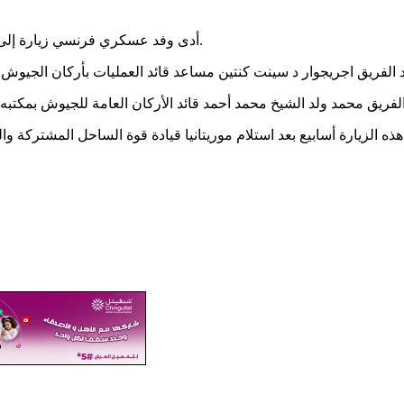
أدى وفد عسكري فرنسي زيارة إلى موريتانيا هذه الأيام، حيث التقى كبار القادة العسكريين في نواكشوط.