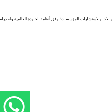
حـلـيــلات والاستشارات للمؤسسات؛ وفق أنظمة الجـودة العالمية وله درا
المقر: شارع نيلسون مانيدلا - الحي الجامعي 56 تفرغ زينة - انواكشوط