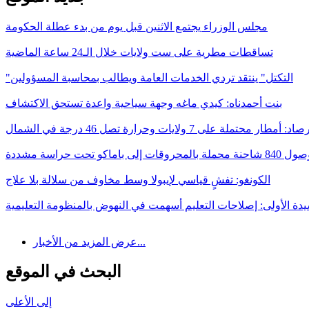
مجلس الوزراء يجتمع الاثنين قبل يوم من بدء عطلة الحكومة
تساقطات مطرية على ست ولايات خلال الـ24 ساعة الماضية
"التكتل" ينتقد تردي الخدمات العامة ويطالب بمحاسبة المسؤولين
بنت أحمدناه: كيدي ماغه وجهة سياحية واعدة تستحق الاكتشاف
د: أمطار محتملة على 7 ولايات وحرارة تصل 46 درجة في الشمال
ات إلى باماكو تحت حراسة مشددة
الكونغو: تفشٍ قياسي لإيبولا وسط مخاوف من سلالة بلا علاج
يدة الأولى: إصلاحات التعليم أسهمت في النهوض بالمنظومة التعليمية
عرض المزيد من الأخبار...
البحث في الموقع
إلى الأعلى