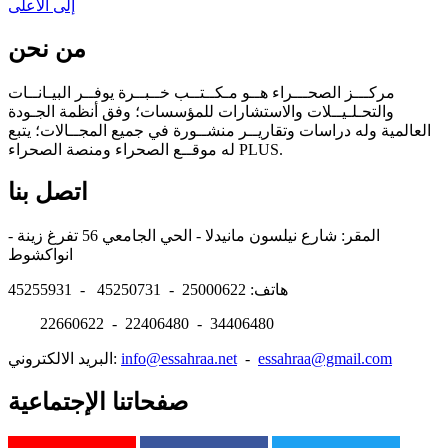
إلى الأعلى
من نحن
مركـــز الصحـــراء هــو مـكــتــب خــبــرة يوفــر البيـانــات
والتحـلـيــلات والاستشارات للمؤسسات؛ وفق أنظمة الجـودة
العالمية وله دراسات وتقاريــر منشــورة في جميع المجــالات؛ يتبع
له موقــع الصحراء ومنصة الصحراء PLUS.
اتصل بنا
المقر: شارع نيلسون مانيدلا - الحي الجامعي 56 تفرغ زينة -
انواكشوط
هاتف: 25000622 - 45250731 - 45255931
22660622 - 22406480 - 34406480
essahraa@gmail.com
-
info@essahraa.net
البريد الالكتروني:
صفحاتنا الإجتماعية