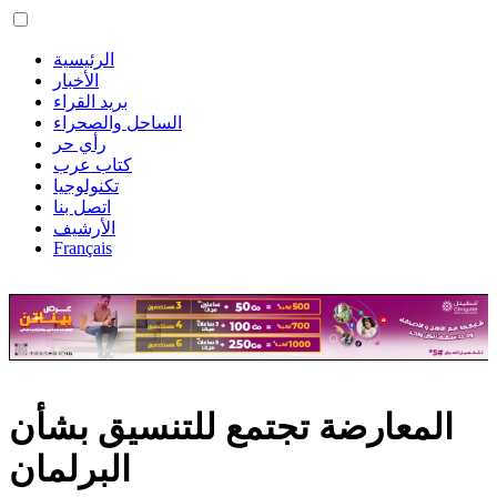
الرئيسية
الأخبار
بريد القراء
الساحل والصحراء
رأي حر
كتاب عرب
تكنولوجيا
اتصل بنا
الأرشيف
Français
المعارضة تجتمع للتنسيق بشأن
البرلمان