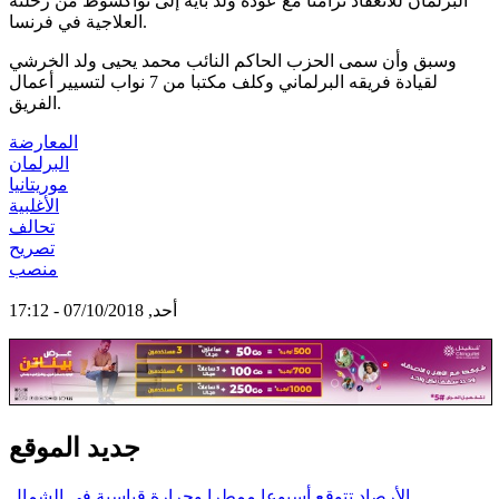
البرلمان للانعقاد تزامنا مع عودة ولد بايه إلى نواكشوط من رحلته
العلاجية في فرنسا.
وسبق وأن سمى الحزب الحاكم النائب محمد يحيى ولد الخرشي
لقيادة فريقه البرلماني وكلف مكتبا من 7 نواب لتسيير أعمال
الفريق.
المعارضة
البرلمان
موريتانيا
الأغلبية
تحالف
تصريح
منصب
أحد, 07/10/2018 - 17:12
جديد الموقع
الأرصاد تتوقع أسبوعا ممطرا وحرارة قياسية في الشمال