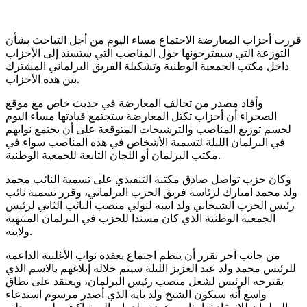
قررت أحزاب المعارضة الاجتماع مساء اليوم من أجل التباحث بشأن
التوزعة التي سيقترحونها حول المناصب التي ستسند إلى الأحزاب
داخل مكتب الجمعية الوطنية وتشكيلة الفريق البرلماني المشترك
بين هذه الأحزاب.
وأفاد مصدر من تحالف المعارضة في حديث خاص مع موقع
الصحراء أن أحزاب تكتل المعارضة ستجتمع قيادتها مساء اليوم
لحسم توزيع المناصب والترشيحات المتوقعة على أن يجتمع نوابهم
في البرلمان الليلة لتسمية الأشخاص في هذه المناصب سواء في
مكتب البرلمان أو اللجان التابعة للجمعية الوطنية.
وكان حزب تواصل صادق مكتبه التنفيذي على تسمية النائب محمد
ولد محمد امبارك لرئاسة فريق الحزب البرلماني، وقرر تسمية نائب
رئيس الحزب الشيخاني ولد ابيبه لتولي منصب النائب الثاني لرئيس
الجمعية الوطنية الذي كان مسندا للحزب في البرلمان المنتهية
ولايته.
من جانب آخر تقرر أن ينظم اجتماع يعقده نواب الأغلبية الداعمة
للرئيس محمد ولد عبد العزيز الليلة سيتم خلاله إبلاغهم بالاسم الذي
يقترحه الرئيس لشغل منصب رئيس البرلمان، ويعتقد على نطاق
واسع أنه سيكون الشيخ ولد بايه الذي أصدر مرسوم استدعاء