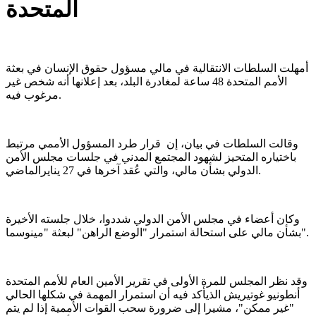
المتحدة
أمهلت السلطات الانتقالية في مالي مسؤول حقوق الإنسان في بعثة
الأمم المتحدة 48 ساعة لمغادرة البلد، بعد إعلانها أنه شخص غير
مرغوب فيه.
وقالت السلطات في بيان، إن قرار طرد المسؤول الأممي مرتبط
باختياره المتحيز لشهود المجتمع المدني في جلسات مجلس الأمن
الدولي بشأن مالي، والتي عُقد آخرها في 27 ينايرالماضي.
وكان أعضاء في مجلس الأمن الدولي شددوا، خلال جلسته الأخيرة
بشأن مالي على استحالة استمرار "الوضع الراهن" لبعثة "مينوسما".
وقد نظر المجلس للمرة الأولى في تقرير الأمين العام للأمم المتحدة
أنطونيو غوتيريش الذيأكد فيه أن استمرار المهمة في شكلها الحالي
"غير ممكن"، مشيرا إلى ضرورة سحب القوات الأممية إذا لم يتم