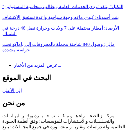
"التكتل" ينتقد تردي الخدمات العامة ويطالب بمحاسبة المسؤولين
بنت أحمدناه: كيدي ماغه وجهة سياحية واعدة تستحق الاكتشاف
الأرصاد: أمطار محتملة على 7 ولايات وحرارة تصل 46 درجة في
الشمال
مالي: وصول 840 شاحنة محملة بالمحروقات إلى باماكو تحت
حراسة مشددة
عرض المزيد من الأخبار...
البحث في الموقع
إلى الأعلى
من نحن
مركـــز الصحـــراء هــو مـكــتــب خــبــرة يوفــر البيـانــات
والتحـلـيــلات والاستشارات للمؤسسات؛ وفق أنظمة الجـودة
العالمية وله دراسات وتقاريــر منشــورة في جميع المجــالات؛ يتبع