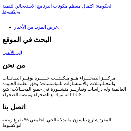
الحكومة: اكتمال معظم مكونات البرنامج الاستعجالي لتنمية
نواكشوط
عرض المزيد من الأخبار...
البحث في الموقع
إلى الأعلى
من نحن
مركـــز الصحـــراء هــو مـكــتــب خــبــرة يوفــر البيـانــات
والتحـلـيــلات والاستشارات للمؤسسات؛ وفق أنظمة الجـودة
العالمية وله دراسات وتقاريــر منشــورة في جميع المجــالات؛ يتبع
له موقــع الصحراء ومنصة الصحراء PLUS.
اتصل بنا
المقر: شارع نيلسون مانيدلا - الحي الجامعي 56 تفرغ زينة -
انواكشوط