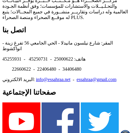
مركـــز الصحـــراء هــو مـكــتــب خــبــرة يوفــر البيـانــات
والتحـلـيــلات والاستشارات للمؤسسات؛ وفق أنظمة الجـودة
العالمية وله دراسات وتقاريــر منشــورة في جميع المجــالات؛ يتبع
له موقــع الصحراء ومنصة الصحراء PLUS.
اتصل بنا
المقر: شارع نيلسون مانيدلا - الحي الجامعي 56 تفرغ زينة -
انواكشوط
هاتف: 25000622 - 45250731 - 45255931
22660622 - 22406480 - 34406480
essahraa@gmail.com
-
info@essahraa.net
البريد الالكتروني:
صفحاتنا الإجتماعية