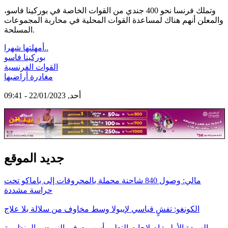
وتملك فرنسا نحو 400 جندي من القوات الخاصة في بوركينا فاسو،
والمعلن أنهم هناك لمساعدة القوات المحلية في محاربة المجموعات
المسلحة.
أمهلتها شهرا..
بوركينا فاسو
القوات الفرنسية
مغادرة أراضيها
أحد, 22/01/2023 - 09:41
جديد الموقع
مالي: وصول 840 شاحنة محملة بالمحروقات إلى باماكو تحت
حراسة مشددة
الكونغو: تفشٍ قياسي لإيبولا وسط مخاوف من سلالة بلا علاج
السيدة الأولى: إصلاحات التعليم أسهمت في النهوض بالمنظومة