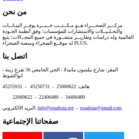
من نحن
مركـــز الصحـــراء هــو مـكــتــب خــبــرة يوفــر البيـانــات
والتحـلـيــلات والاستشارات للمؤسسات؛ وفق أنظمة الجـودة
العالمية وله دراسات وتقاريــر منشــورة في جميع المجــالات؛ يتبع
له موقــع الصحراء ومنصة الصحراء PLUS.
اتصل بنا
المقر: شارع نيلسون مانيدلا - الحي الجامعي 56 تفرغ زينة -
انواكشوط
هاتف: 25000622 - 45250731 - 45255931
22660622 - 22406480 - 34406480
essahraa@gmail.com
-
info@essahraa.net
البريد الالكتروني:
صفحاتنا الإجتماعية