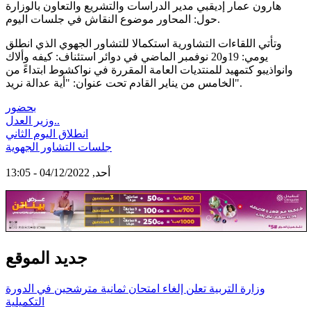
هارون عمار إديقبي مدير الدراسات والتشريع والتعاون بالوزارة
حول: المحاور موضوع النقاش في جلسات اليوم.
وتأتي اللقاءات التشاورية استكمالا للتشاور الجهوي الذي انطلق
يومي: 19و20 نوفمبر الماضي في دوائر استئناف: كيفه وألاك
وانواذيبو كتمهيد للمنتديات العامة المقررة في نواكشوط ابتداءً من
الخامس من يناير القادم تحت عنوان: "أية عدالة نريد".
بحضور
وزير العدل..
انطلاق اليوم الثاني
جلسات التشاور الجهوية
أحد, 04/12/2022 - 13:05
جديد الموقع
وزارة التربية تعلن إلغاء امتحان ثمانية مترشحين في الدورة
التكميلية