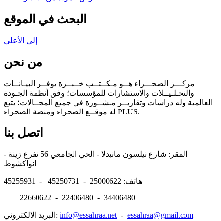
البحث في الموقع
إلى الأعلى
من نحن
مركـــز الصحـــراء هــو مـكــتــب خــبــرة يوفــر البيـانــات
والتحـلـيــلات والاستشارات للمؤسسات؛ وفق أنظمة الجـودة
العالمية وله دراسات وتقاريــر منشــورة في جميع المجــالات؛ يتبع
له موقــع الصحراء ومنصة الصحراء PLUS.
اتصل بنا
المقر: شارع نيلسون مانيدلا - الحي الجامعي 56 تفرغ زينة -
انواكشوط
هاتف: 25000622 - 45250731 - 45255931
22660622 - 22406480 - 34406480
essahraa@gmail.com
-
info@essahraa.net
البريد الالكتروني: