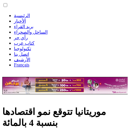
الرئيسية
الأخبار
بريد القراء
الساحل والصحراء
رأي حر
كتاب عرب
تكنولوجيا
اتصل بنا
الأرشيف
Français
موريتانيا تتوقع نمو اقتصادها
بنسبة 4 بالمائة