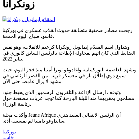
زونكرانا
رجحت مصادر صحفية متطابقة حدوث انقلاب عسكري في بوركينا
فاسو، صباح اليوم الجمعة.
ويتداول اسم المقدّم إيمانويل زونكرانا كزعيم للانقلاب، وهو نفس
الضابط الذي كان اتهم بمحاولة الإطاحة بالرئيس السابق كابوري في
يناير 2022.
وتشهد العاصمة البوركينابية واغادوغو توترا أمنيا منذ فجر اليوم، حيث
سمع دوي إطلاق نار في معسكر قريب من القصر الرئاسي في
مشهد لا يزال غامضا حتى الآن.
وتوقف إرسال الإذاعة والتلفزيون الرسميين الذي يحيط جنود
مسلحون بمقريهما منذ الليلة البارحة كما توجد عربات مصفحة حول
رئاسة الوزراء.
وأكدت مجلة Jeune Afrique أن الرئيس الانتقالي العقيد هنري
سانداوغو داميبا لم يمسسه أذى.
بوركينا
فاسو: