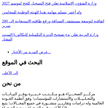
وزارة الشؤون الإسلامية تعلن فتح التسجيل للحج لموسم 2027
ولد أعمر يتسلم مهامه نقيبا للهيئة الوطنية للمحامين
اتفاقية لتوسعة مستشفى الصداقة ورفع طاقته الاستيعابية إلى 200
سرير
وزارة التربية تعلن بدء تصحيح الدورة التكميلية للبكالوريا السبت
المقبل
عرض المزيد من الأخبار...
البحث في الموقع
إلى الأعلى
من نحن
مركـــز الصحـــراء هــو مـكــتــب خــبــرة يوفــر البيـانــات
والتحـلـيــلات والاستشارات للمؤسسات؛ وفق أنظمة الجـودة
العالمية وله دراسات وتقاريــر منشــورة في جميع المجــالات؛ يتبع
له موقــع الصحراء ومنصة الصحراء PLUS.