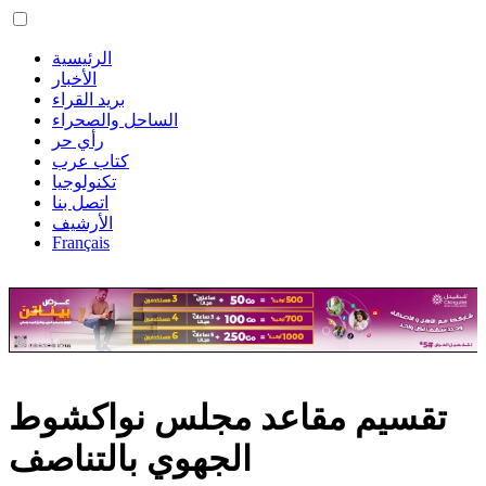
الرئيسية
الأخبار
بريد القراء
الساحل والصحراء
رأي حر
كتاب عرب
تكنولوجيا
اتصل بنا
الأرشيف
Français
تقسيم مقاعد مجلس نواكشوط
الجهوي بالتناصف