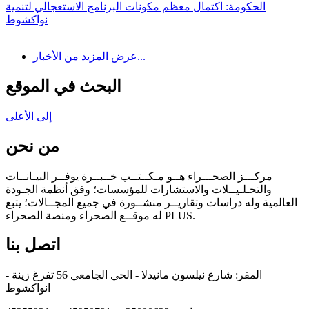
الحكومة: اكتمال معظم مكونات البرنامج الاستعجالي لتنمية
نواكشوط
عرض المزيد من الأخبار...
البحث في الموقع
إلى الأعلى
من نحن
مركـــز الصحـــراء هــو مـكــتــب خــبــرة يوفــر البيـانــات
والتحـلـيــلات والاستشارات للمؤسسات؛ وفق أنظمة الجـودة
العالمية وله دراسات وتقاريــر منشــورة في جميع المجــالات؛ يتبع
له موقــع الصحراء ومنصة الصحراء PLUS.
اتصل بنا
المقر: شارع نيلسون مانيدلا - الحي الجامعي 56 تفرغ زينة -
انواكشوط