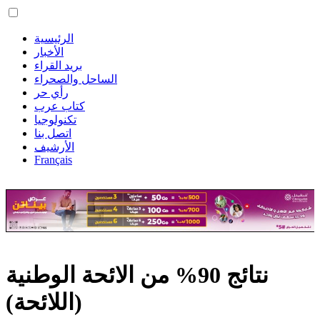
الرئيسية
الأخبار
بريد القراء
الساحل والصحراء
رأي حر
كتاب عرب
تكنولوجيا
اتصل بنا
الأرشيف
Français
نتائج 90% من الائحة الوطنية
(اللائحة)