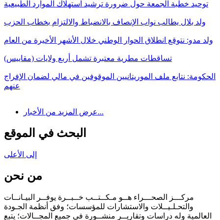
توحيد خطبة الجمعة حول ضرورة ترشيد استهلاك الموارد الطبيعية
ولد بلال يطالب نواب الإنصاف بالانضباط والالتزام بخطاب الحزب
ولد مدو: نتوقع انطلاق الحوار الوطني خلال الأشهر الأخيرة من العام
تساقطات مطرية معتبرة تشمل أربع ولايات (مقاييس)
الحكومة: نتابع ملف الموريتانيين الموقوفين في مالي لضمان الإفراج
عنهم
عرض المزيد من الأخبار...
البحث في الموقع
إلى الأعلى
من نحن
مركـــز الصحـــراء هــو مـكــتــب خــبــرة يوفــر البيـانــات
والتحـلـيــلات والاستشارات للمؤسسات؛ وفق أنظمة الجـودة
العالمية وله دراسات وتقاريــر منشــورة في جميع المجــالات؛ يتبع