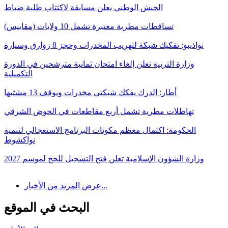
الجيش الوطني يعلن مسابقة لاكتتاب طلبة ضباط
تساقطات مطرية معتبرة تشمل 10 ولايات (مقاييس)
نواذيبو: تفكيك شبكة لتهريب المخدرات وحجز 8 زوارق وسيارة
وزارة التربية تعلن إلغاء امتحان ثمانية مترشحين في الدورة
التكميلية
أطار: الدرك يفكك شبكتي مخدرات ويوقف 13 مشتبها
تهاطلات مطرية تشمل أربع مقاطعات في الحوض الشرقي
الحكومة: اكتمال معظم مكونات البرنامج الاستعجالي لتنمية
نواكشوط
وزارة الشؤون الإسلامية تعلن فتح التسجيل للحج لموسم 2027
عرض المزيد من الأخبار...
البحث في الموقع