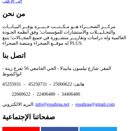
إلى الأعلى
من نحن
مركـــز الصحـــراء هــو مـكــتــب خــبــرة يوفــر البيـانــات
والتحـلـيــلات والاستشارات للمؤسسات؛ وفق أنظمة الجـودة
العالمية وله دراسات وتقاريــر منشــورة في جميع المجــالات؛ يتبع
له موقــع الصحراء ومنصة الصحراء PLUS.
اتصل بنا
المقر: شارع نيلسون مانيدلا - الحي الجامعي 56 تفرغ زينة -
انواكشوط
هاتف: 25000622 - 45250731 - 45255931
22660622 - 22406480 - 34406480
essahraa@gmail.com
-
info@essahraa.net
البريد الالكتروني:
صفحاتنا الإجتماعية