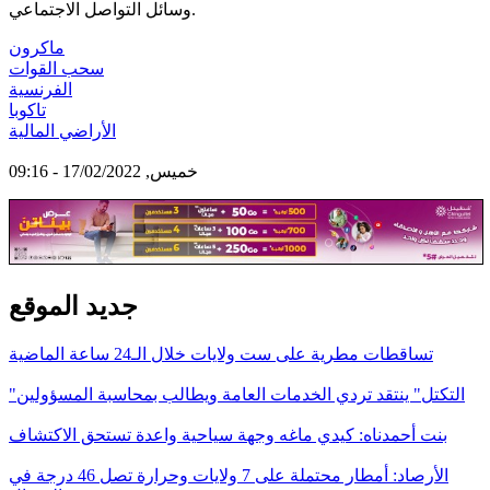
وسائل التواصل الاجتماعي.
ماكرون
سحب القوات
الفرنسية
تاكوبا
الأراضي المالية
خميس, 17/02/2022 - 09:16
جديد الموقع
تساقطات مطرية على ست ولايات خلال الـ24 ساعة الماضية
"التكتل" ينتقد تردي الخدمات العامة ويطالب بمحاسبة المسؤولين
بنت أحمدناه: كيدي ماغه وجهة سياحية واعدة تستحق الاكتشاف
الأرصاد: أمطار محتملة على 7 ولايات وحرارة تصل 46 درجة في