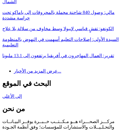
الشمال
مالي: وصول 840 شاحنة محملة بالمحروقات إلى باماكو تحت
حراسة مشددة
الكونغو: تفشٍ قياسي لإيبولا وسط مخاوف من سلالة بلا علاج
السيدة الأولى: إصلاحات التعليم أسهمت في النهوض بالمنظومة
التعليمية
تقرير: العمال المهاجرون في أفريقيا يرتفعون إلى 13.1 مليونا
عرض المزيد من الأخبار...
البحث في الموقع
إلى الأعلى
من نحن
مركـــز الصحـــراء هــو مـكــتــب خــبــرة يوفــر البيـانــات
والتحـلـيــلات والاستشارات للمؤسسات؛ وفق أنظمة الجـودة