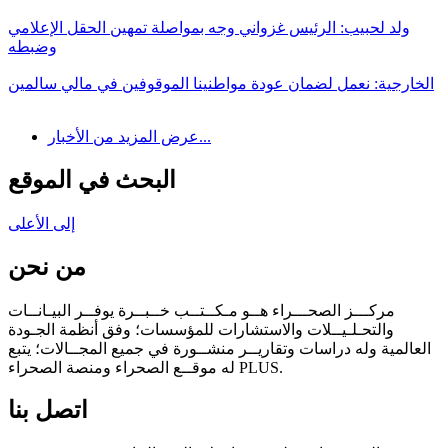
ولد لحبيب: الرئيس غزواني وجه بمواصلة تمهين الحقل الإعلامي
وضبطه
الخارجية: نعمل لضمان عودة مواطنينا الموقوفين في مالي سالمين
عرض المزيد من الأخبار...
البحث في الموقع
إلى الأعلى
من نحن
مركـــز الصحـــراء هــو مـكــتــب خــبــرة يوفــر البيـانــات
والتحـلـيــلات والاستشارات للمؤسسات؛ وفق أنظمة الجـودة
العالمية وله دراسات وتقاريــر منشــورة في جميع المجــالات؛ يتبع
له موقــع الصحراء ومنصة الصحراء PLUS.
اتصل بنا