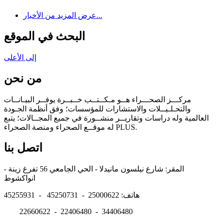
عرض المزيد من الأخبار...
البحث في الموقع
إلى الأعلى
من نحن
مركـــز الصحـــراء هــو مـكــتــب خــبــرة يوفــر البيـانــات
والتحـلـيــلات والاستشارات للمؤسسات؛ وفق أنظمة الجـودة
العالمية وله دراسات وتقاريــر منشــورة في جميع المجــالات؛ يتبع
له موقــع الصحراء ومنصة الصحراء PLUS.
اتصل بنا
المقر: شارع نيلسون مانيدلا - الحي الجامعي 56 تفرغ زينة -
انواكشوط
هاتف: 25000622 - 45250731 - 45255931
22660622 - 22406480 - 34406480