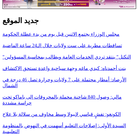
جديد الموقع
مجلس الوزراء يجتمع الاثنين قبل يوم من بدء عطلة الحكومة
تساقطات مطرية على ست ولايات خلال الـ24 ساعة الماضية
"التكتل" ينتقد تردي الخدمات العامة ويطالب بمحاسبة المسؤولين
بنت أحمدناه: كيدي ماغه وجهة سياحية واعدة تستحق الاكتشاف
الأرصاد: أمطار محتملة على 7 ولايات وحرارة تصل 46 درجة في
الشمال
مالي: وصول 840 شاحنة محملة بالمحروقات إلى باماكو تحت
حراسة مشددة
الكونغو: تفشٍ قياسي لإيبولا وسط مخاوف من سلالة بلا علاج
السيدة الأولى: إصلاحات التعليم أسهمت في النهوض بالمنظومة
التعليمية