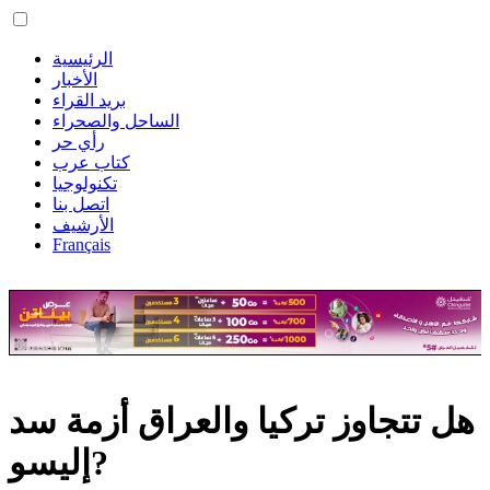
الرئيسية
الأخبار
بريد القراء
الساحل والصحراء
رأي حر
كتاب عرب
تكنولوجيا
اتصل بنا
الأرشيف
Français
هل تتجاوز تركيا والعراق أزمة سد
إليسو?