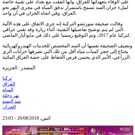
على الوفاء بتعهداتها للعراق، وأنها اتفقت مع بغداد على تقنية خاصة
لملء خزان السد تسمح باستمرار تدفق المياه في مجرى النهر نحو
العراق، وفي اتجاه الخزان في آن واحد.
وقالت صحيفة سوزتشو التركية إنه جرى الاتفاق على هذه الآلية
-التي لم يتم توضيح تفاصيلها التقنية- أثناء زيارة وفد تقني عراقي
لتركيا عام 2017، وتم التوقيع رسميا على ذلك في مايو/أيار الماضي.
وتضيف الصحيفة نفسها أن السد المخصص للخدمات الهيدروكهربائية
يحتاج إلى حجز كميات مياه أقل من تلك التي تصرفها خزانات الري
الزراعي، الأمر الذي يحسن فرص الحفاظ على حصة العراق المائية.
المصدر : الجزيرة
تركيا
العراق
المياه
نهر دجلة
سد إليسو
الخزان
اثنين, 20/08/2018 - 23:03