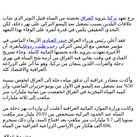
نزع تعهد
تركيا
بتزويد
العراق
بحصته من المياه فتيل التوتر الذي شاب
علاقات البلدين بسبب تشغيل سد إليسو التركي على نهر دجلة، لكن
التحدي الحقيقي يكمن في قدرة أنقرة على الوفاء بهذا التعهد.
فقد أعلن رئيس وزراء العراق
حيدر العبادي
الأربعاء الماضي في
مؤتمر صحفي مع الرئيس التركي
رجب طيب ردوغان
بأنقرة، أن
الأخيرة تعهدت بتزويد بلاده بحصتها المائية كاملة. وجاء تصريح
العبادي في وقت يعاني فيه العراق من أزمة شح المياه في نهري
دجلة والفرات، اللذين ينبعان من تركيا، وهو ما أثر على الزراعة
العراقية والاقتصاد كله.
وأكدت مصادر عراقية أن تدفق مياه دجلة إلى العراق انخفض بنسبة
50% منذ تشغيل سد إليسو في الأول من يونيو/حزيران الماضي، وأن
كمية المياه المخزنة في العراق انخفضت من ثمانية مليارات متر
مكعب إلى ثلاثة مليارات.
وكانت وزارة الموارد المائية العراقية أعلنت أن واردات نهر دجلة من
المياه عند الحدود التركية ستنخفض من 20.93 مليار متر مكعب
سنويا إلى 9.7 مليارات متر مكعب بعد افتتاح السد، وأن ذلك سيحرم
696 ألف هكتار من الأراضي الزراعية العراقية من المياه.
مشروع عملاق