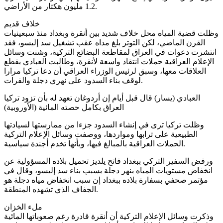
1.2 مليون هكتار من الأراضي.
خلاف قديم
وظلت قضية المياه محل خلاف شديد بين أنقرة وبغداد منذ سبعينيات
القرن الماضي، لكن التوتر بلغ مداه عقب تشغيل سد إليسو، فقد
انتشرت دعوات في العراق لمقاطعة البضائع التركية، وشنت وسائل
الإعلام العراقية حملات انتقاد واسعة لأنقرة، وطالبت العبادي بقطع
العلاقات معها، وسبق لرئيس الوزراء العراقي أن دعا تركيا مرارا
لوقف بناء السدود على نهري دجلة والفرات.
العبادي (يسار) قال قبل أيام إن أردوغان تعهد له بأن تزود تركيا
العراق بكامل حصته المائية (الأوروبية)
وظلت تركيا ترى في إنشاء السدود جزءا من ممارستها لسيادتها
الطبيعية على ترابها ومواردها، ووصفت وسائل الإعلام التركية
الحملات العراقية بالمبالغ فيها، وبأنها تخدم أجندة سياسية.
ورفض السفير التركي ببغداد فاتح يلديز تحميل بلاده المسؤولية عن
انخفاض مستويات المياه بنهر دجلة بسبب بناء سد إليسو، وقال في
مؤتمر صحفي بسفارة بلاده ببغداد إن سبب انخفاض مياه دجلة هو
الجفاف الذي تشهده المنطقة.
ملء الخزان
وذكرت وسائل الإعلام التركية أن أنقرة قادرة رغم صعوباتها المائية