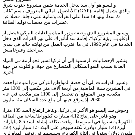
وإليسو هو أول سد يدخل الخدمة ضمن مشروع جنوب شرق
الأناضول المائي المعروف باسم "غاب" (GAP)، والذي يشمل إقامة
22 سدا، بينها 14 سدا على الفرات وثمانية على دجلة، فضلا عن
عشرات من محطات توليد الطاقة.
وسبق المشروع الذي وصفه وزير المياه والغابات التركي فيصل آر
أوغلو بــ"رؤية تركيا"، إقامة سد أتاتورك على نهر الفرات الذي دخل
الخدمة في عام 1992، في ما اقترب العمل من نهايته حاليا في سدي
بيراجيك وغيرغاميش.
وتشير الإحصائيات الرسمية إلى أن تركيا تسير نحو أزمة في المياه
العذبة بسبب النمو السكاني المتسارع من جهة، والتلوث من جهة
أخرى.
وتشير الدراسات إلى أن حصة المواطن التركي من المياه تراجعت
في العشرين سنة الماضية من أربعة آلاف متر مكعب إلى 1300 متر
مكعب، ومن المتوقع أن تنخفض إلى 1100 متر مكعب في عام
2030، إذ يتوقع حينها أن يبلغ عدد السكان مئة مليون.
وحوض سد إليسو هو الأكبر في تركيا، ويناهز ارتفاع السد 135 مترا،
وهو قادر على إنتاج 4.12 مليارات كيلوواط/ساعة من الطاقة
الكهربائية سنويا في المتوسط. وبلغت تكلفة إنشاء السد 8.5 مليارات
ليرة (1.4 مليار دولار)، لكنه سيوفر على البلاد 1.5 مليار ليرة (250
مليون دولار) سنويا في إنتاج الكهرباء، وسيسهم في توفير المياه لري