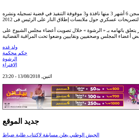
أصدرت الغرفة الجزائية بمحكمة نواكشوط الغربية في وقت متأخر من مساء اليوم الاثنين حكمها بإدانة السيناتور السابق محمد ولد غده بالسجن 6 أشهر 3 منها نافذة و3 موقوفة التنفيذ في قضية تسجيله ونشره
لرئيس فى 2012.
 يتعلق باتهامه بـ « الرشوة » خلال تصويت أعضاء مجلس الشيوخ على
ولد غده
حكم محكمة
الرشوة
الافتراء
اثنين, 13/08/2018 - 23:20
جديد الموقع
الجيش الوطني يعلن مسابقة لاكتتاب طلبة ضباط