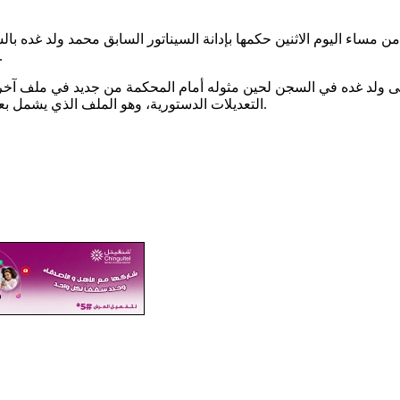
لتصريحات عسكري حول ملابسات إطلاق النار على ا
قى ولد غده في السجن لحين مثوله أمام المحكمة من جديد في ملف آخر
التعديلات الدستورية، وهو الملف الذي يشمل بعض أعضاء المجلس وصحفيين ونقابيين وضعوا تحت المراقبة القضائية.