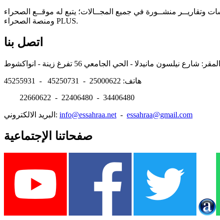
سات وتقاريــر منشــورة في جميع المجــالات؛ يتبع له موقــع الصحراء
ومنصة الصحراء PLUS.
اتصل بنا
هاتف: 25000622 - 45250731 - 45255931
22660622 - 22406480 - 34406480
essahraa@gmail.com
-
info@essahraa.net
البريد الالكتروني:
صفحاتنا الإجتماعية