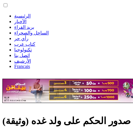
الرئيسية
الأخبار
بريد القراء
الساحل والصحراء
رأي حر
كتاب عرب
تكنولوجيا
اتصل بنا
الأرشيف
Français
صدور الحكم على ولد غده (وثيقة)