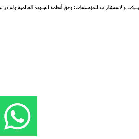
حـلـيــلات والاستشارات للمؤسسات؛ وفق أنظمة الجـودة العالمية وله درا
المقر: شارع نيلسون مانيدلا - الحي الجامعي 56 تفرغ زينة - انواكشوط